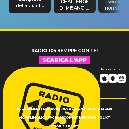
CHALLENGE
sentime
della quinta
DI MISANO si
non si pr
tappa
riconferma
fino alla n
un GRANDE
prima"
SUCCESSO!
RADIO 105 SEMPRE CON TE!
SCARICA L'APP
disponibile su
REGOLAMENTI CONCORSI
REGOLAMENTI GIOCHI LIBERI
NOTE LEGALI
CORPORATE
CONTATTI
PRIVACY POLICY
COOKIE POLICY