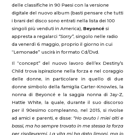
delle classifiche in 90 Paesi con la versione
digitale del nuovo album (basti pensare che tutti
i brani del disco sono entrati nella lista dei 100
singoli più venduti in America),
Beyoncé
si
appresta a regalarci
“Sorry”
, singolo nelle radio
da venerdì 6 maggio, proprio il giorno in cui
“Lemonade” uscirà in formato Cd/Dvd.
Il “concept” del nuovo lavoro dell’ex Destiny’s
Child trova ispirazione nella forza e nel coraggio
delle donne, in particolare in quello di due
donne simbolo della famiglia Carter-Knowles, la
nonna di Beyoncé e la saggia nonna di Jay-Z,
Hattie White, la quale, durante il suo discorso
per il 90esimo compleanno, nel 2015, si rivolse
ad amici e parenti, e disse:
“Ho avuto i miei alti e
bassi, ma ho sempre trovato in me stessa la forza
per risollevarmi. La vita mi ha dato limoni, ma io