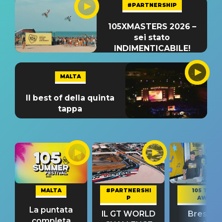
#PARTNERSHIP
105XMASTERS 2026 –
sei stato
INDIMENTICABILE!
MALTA
Il best of della quinta
tappa
MALTA
#PARTNERSHI
105 TAKE
P
AWAY
La puntata
IL GT WORLD
Bresh: "I
completa