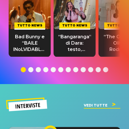
TUTTO NEWS
TUTTO NEWS
TUTTO NE
Bad Bunny e
“Bangaranga”
“The Cure”
“BAILE
di Dara:
Olivia
INoLVIDABLE”:
testo,
Rodrigo
testo,
traduzione e
testo,
traduzione e
significato
traduzion
significato
del singolo
significa
INTERVISTE
VEDI TUTTE