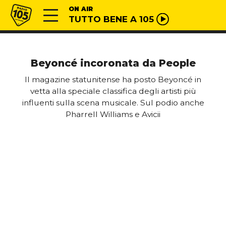
Vai al contenuto
Radio 105
ON AIR
TUTTO BENE A 105
Beyoncé incoronata da People
Il magazine statunitense ha posto Beyoncé in
vetta alla speciale classifica degli artisti più
influenti sulla scena musicale. Sul podio anche
Pharrell Williams e Avicii