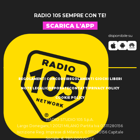
RADIO 105 SEMPRE CON TE!
SCARICA L'APP
disponibile su
REGOLAMENTI CONCORSI
REGOLAMENTI GIOCHI LIBERI
NOTE LEGALI
CORPORATE
CONTATTI
PRIVACY POLICY
COOKIE POLICY
RADIO STUDIO 105 S.p.A.
Largo Donegani, 1 20121 MILANO Partita Iva 03111280156
Iscrizione Reg. Imprese di Milano n. 03111280156 Capitale
Sociale: € 780.000,00 i.v.