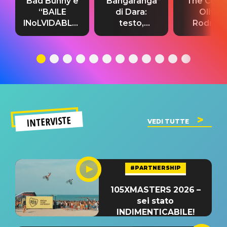
Bad Bunny e
“Bangaranga”
“The Cure”
“BAILE
di Dara:
Olivia
INoLVIDABLE”:
testo,
Rodrigo
testo,
traduzione e
testo,
traduzione e
significato
traduzion
significato
del singolo
significa
INTERVISTE
VEDI TUTTE
#PARTNERSHIP
105XMASTERS 2026 –
sei stato
INDIMENTICABILE!