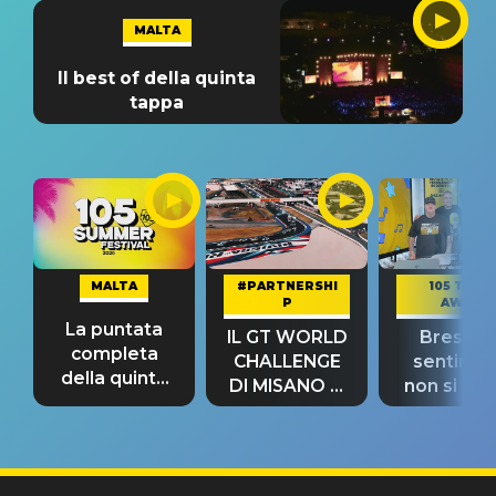
MALTA
Il best of della quinta
tappa
MALTA
#PARTNERSHI
105 TAKE
P
AWAY
La puntata
IL GT WORLD
Bresh: "I
completa
CHALLENGE
sentime
della quinta
DI MISANO si
non si pr
tappa
riconferma
fino alla n
un GRANDE
prima"
SUCCESSO!