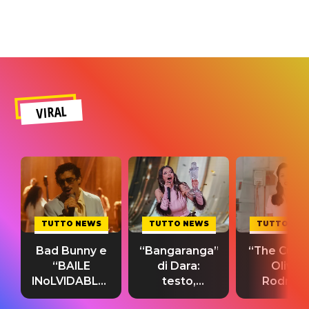
VIRAL
TUTTO NEWS
TUTTO NEWS
TUTTO NE
Bad Bunny e
“Bangaranga”
“The Cure”
“BAILE
di Dara:
Olivia
INoLVIDABLE”:
testo,
Rodrigo
testo,
traduzione e
testo,