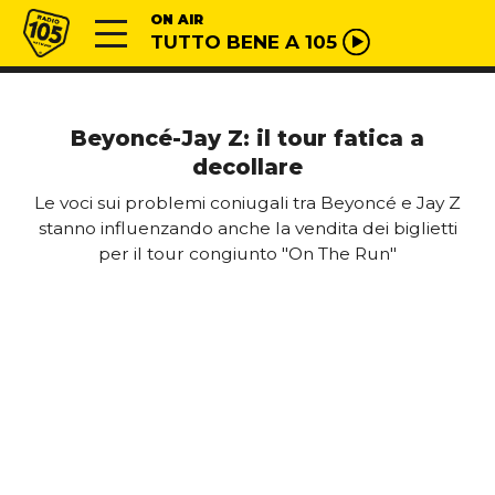
Vai al contenuto
Radio 105
ON AIR
TUTTO BENE A 105
Beyoncé-Jay Z: il tour fatica a
decollare
Le voci sui problemi coniugali tra Beyoncé e Jay Z
stanno influenzando anche la vendita dei biglietti
per il tour congiunto "On The Run"