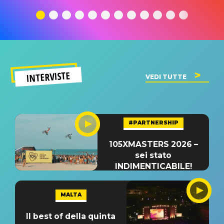
traduzione e
significato
traduzion
significato
del singolo
significa
INTERVISTE
VEDI TUTTE
#PARTNERSHIP
105XMASTERS 2026 –
sei stato
INDIMENTICABILE!
MALTA
Il best of della quinta