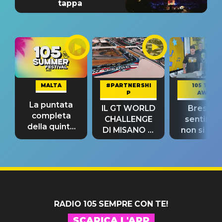
tappa
MALTA
#PARTNERSHI
105 TAKE
P
AWAY
La puntata
IL GT WORLD
Bresh: "I
completa
CHALLENGE
sentime
della quinta
DI MISANO si
non si pr
tappa
riconferma
fino alla n
un GRANDE
prima"
SUCCESSO!
RADIO 105 SEMPRE CON TE!
SCARICA L'APP