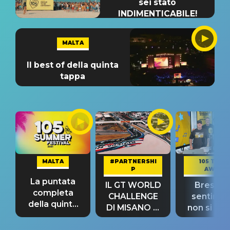
sei stato
INDIMENTICABILE!
MALTA
Il best of della quinta
tappa
MALTA
#PARTNERSHI
105 TAKE
P
AWAY
La puntata
IL GT WORLD
Bresh: "I
completa
CHALLENGE
sentime
della quinta
DI MISANO si
non si pr
tappa
riconferma
fino alla n