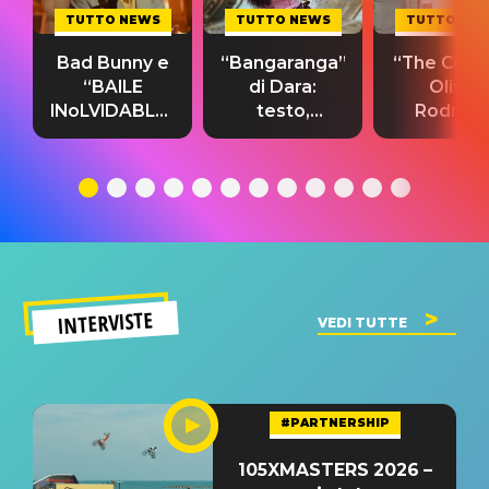
TUTTO NEWS
TUTTO NEWS
TUTTO NE
Bad Bunny e
“Bangaranga”
“The Cure”
“BAILE
di Dara:
Olivia
INoLVIDABLE”:
testo,
Rodrigo
testo,
traduzione e
testo,
traduzione e
significato
traduzion
significato
del singolo
significa
INTERVISTE
VEDI TUTTE
#PARTNERSHIP
105XMASTERS 2026 –