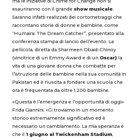
ma le iniziative di Chime for Change non si
esauriranno con il grande
show musicale
.
Saranno infatti realizzati dei cortometraggi che
raccontano storie di donne e bambine, come
“Humaira: The Dream Catcher”, presentato alla
conferenza stampa di lancio dell’evento. La
pellicola, diretta da Sharmeen Obaid-Chinoy
(vincitrice di un Emmy Award e di un
Oscar)
la
vita di una giovane donna che combatte per
l’istruzione delle bambine nella sua comunità in
Pakistan ed è riuscita a fondare una scuola che
ora è frequentata da oltre 1.200 bambine.
«Questa è l’emergenza e l’opportunità di oggi»
Frida Giannini. «Ci troviamo in un momento
storico estremamente significativo ed è
necessario un cambiamento. La mia speranza è
che il
1 giugno al Twickenham Stadium
,