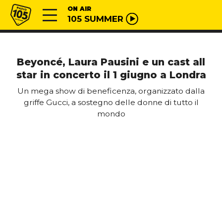
Vai al contenuto
Radio 105
ON AIR
105 SUMMER
Beyoncé, Laura Pausini e un cast all
star in concerto il 1 giugno a Londra
Un mega show di beneficenza, organizzato dalla
griffe Gucci, a sostegno delle donne di tutto il
mondo