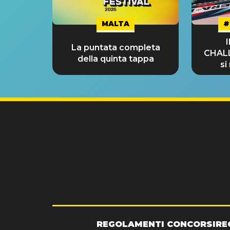
MALTA
#
La puntata completa
CHAL
della quinta tappa
si
GRA
REGOLAMENTI CONCORSI
RE