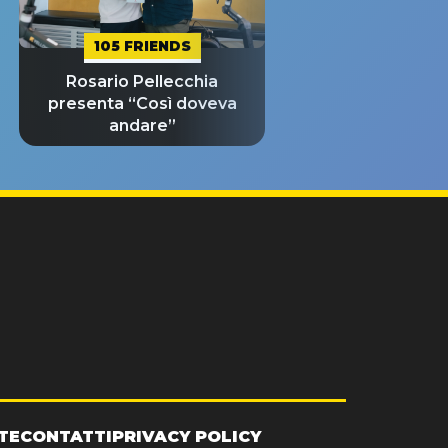
105 FRIENDS
Rosario Pellecchia
presenta “Così doveva
andare”
TE
CONTATTI
PRIVACY POLICY