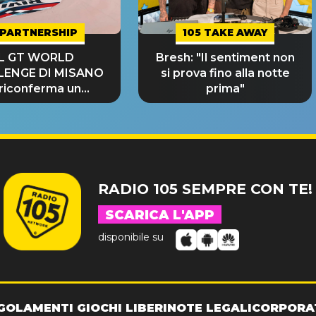
PARTNERSHIP
105 TAKE AWAY
IL GT WORLD
Bresh: "Il sentiment non
LENGE DI MISANO
si prova fino alla notte
 riconferma un
prima"
NDE SUCCESSO!
RADIO 105 SEMPRE CON TE!
SCARICA L'APP
disponibile su
GOLAMENTI GIOCHI LIBERI
NOTE LEGALI
CORPORA