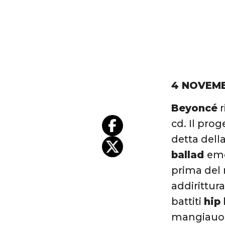
4 NOVEM
Beyoncé
r
cd. Il proge
detta della
ballad
emo
prima del
addirittur
battiti
hip
mangiauo