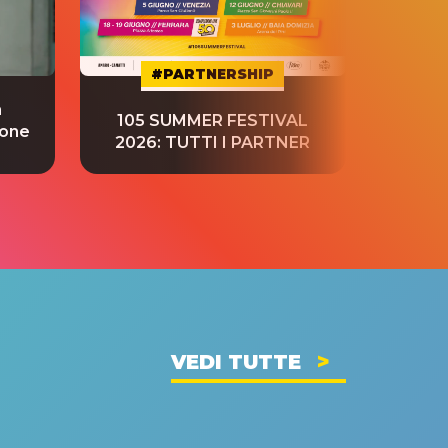
#PARTNERSHIP
a
“S
105 SUMMER FESTIVAL
ione
tradu
2026: TUTTI I PARTNER
VEDI TUTTE