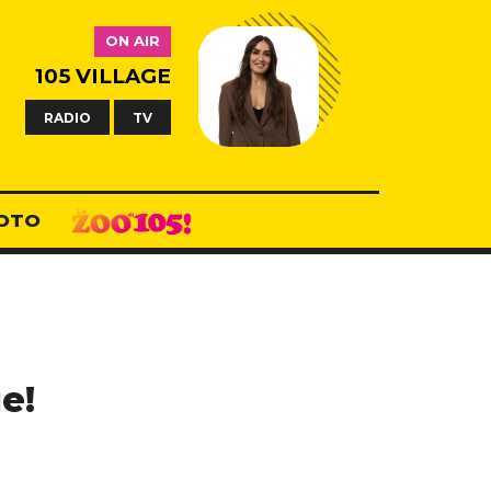
ON AIR
105 VILLAGE
RADIO
TV
OTO
e!