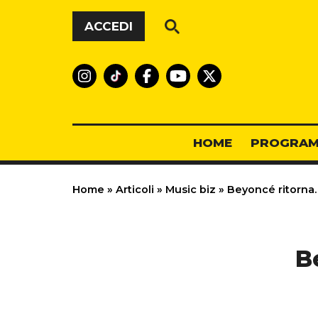
Vai al contenuto
ACCEDI
HOME
PROGRAM
Home
»
Articoli
»
Music biz
»
Beyoncé ritorna. E
Be