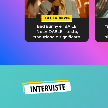
TUTTO NEWS
Bad Bunny e “BAILE
“
INoLVIDABLE”: testo,
traduzione e significato
s
INTERVISTE