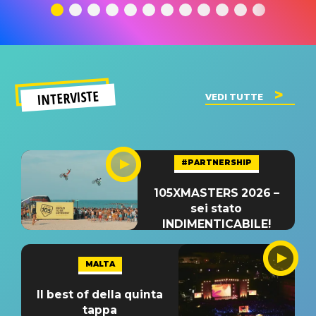
significato
del singolo
significa
INTERVISTE
VEDI TUTTE
#PARTNERSHIP
105XMASTERS 2026 –
sei stato
INDIMENTICABILE!
MALTA
Il best of della quinta
tappa