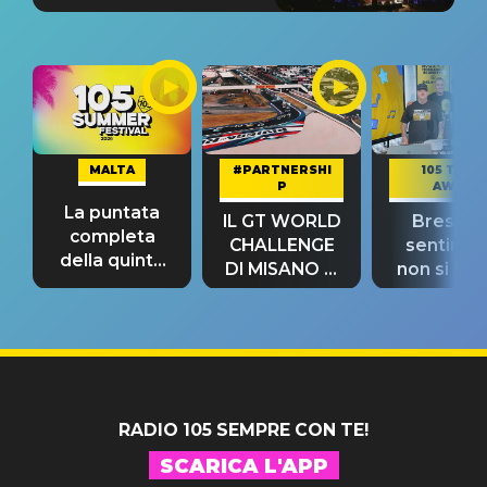
MALTA
#PARTNERSHI
105 TAKE
P
AWAY
La puntata
IL GT WORLD
Bresh: "I
completa
CHALLENGE
sentime
della quinta
DI MISANO si
non si pr
tappa
riconferma
fino alla n
un GRANDE
prima"
SUCCESSO!
RADIO 105 SEMPRE CON TE!
SCARICA L'APP