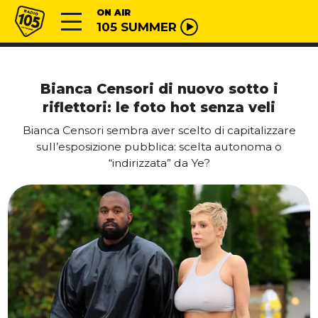
Vai al contenuto
Radio 105
ON AIR
105 SUMMER
Bianca Censori di nuovo sotto i
riflettori: le foto hot senza veli
Bianca Censori sembra aver scelto di capitalizzare
sull’esposizione pubblica: scelta autonoma o
“indirizzata” da Ye?