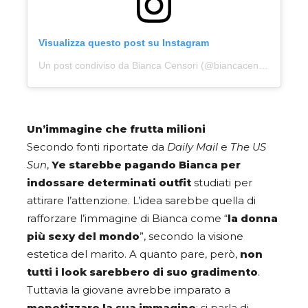
Visualizza questo post su Instagram
Un post condiviso da Bianca Censori (@biancacensori)
Un’immagine che frutta milioni
Secondo fonti riportate da
Daily Mail
e
The US
Sun
,
Ye starebbe pagando Bianca per
indossare determinati outfit
studiati per
attirare l’attenzione. L’idea sarebbe quella di
rafforzare l’immagine di Bianca come “
la donna
più sexy del mondo
”, secondo la visione
estetica del marito. A quanto pare, però,
non
tutti i look sarebbero di suo gradimento
.
Tuttavia la giovane avrebbe imparato a
monetizzare la sua immagine
: si parla di