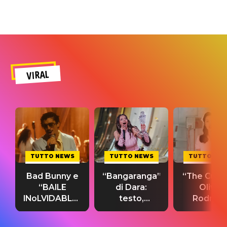
VIRAL
TUTTO NEWS
TUTTO NEWS
TUTTO NE
Bad Bunny e
“Bangaranga”
“The Cure”
“BAILE
di Dara:
Olivia
INoLVIDABLE”:
testo,
Rodrigo
testo,
traduzione e
testo,
traduzione e
significato
traduzion