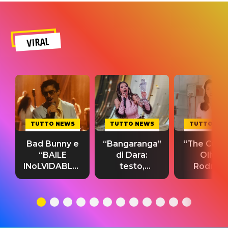
VIRAL
TUTTO NEWS
TUTTO NEWS
TUTTO NE
Bad Bunny e
“Bangaranga”
“The Cure”
“BAILE
di Dara:
Olivia
INoLVIDABLE”:
testo,
Rodrigo
testo,
traduzione e
testo,
traduzione e
significato
traduzion
significato
del singolo
significa