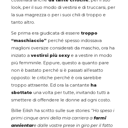
costellata anche
da tante critiche
, per il suo
look, per il suo modo di vestirsi e di truccarsi, per
la sua magrezza o per i suoi chili di troppo e
tanto altro.
Se prima era giudicata di essere
troppo
“maschiaccio”
perché spesso indossava
maglioni oversize considerati da maschio, ora ha
iniziato a
vestirsi più sexy
e a vestire in modo
più femminile. Eppure, questo a quanto pare
non è bastato perché si è passati all’esatto
opposto: le critiche perché è ora sarebbe
troppo attraente. Ed ora la cantante
ha
sbottato
una volta per tutte, invitando tutti a
smettere di offendere le donne ad ogni costo.
Billie Eilish ha scritto sulle sue stories: “
Ho speso i
primi cinque anni della mia carriera a
farmi
annientar
e dalle vostre prese in giro per il fatto