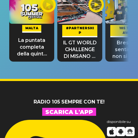
MALTA
#PARTNERSHI
105 TAKE
P
AWAY
La puntata
IL GT WORLD
Bresh: "I
completa
CHALLENGE
sentime
della quinta
DI MISANO si
non si pr
tappa
riconferma
fino alla n
un GRANDE
prima"
SUCCESSO!
RADIO 105 SEMPRE CON TE!
SCARICA L'APP
disponibile su