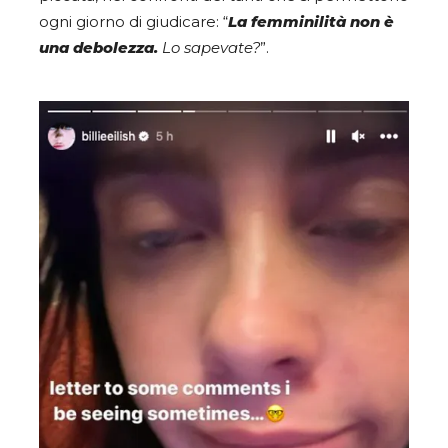
ogni giorno di giudicare: “
La femminilità non è
una debolezza.
Lo sapevate?
”.