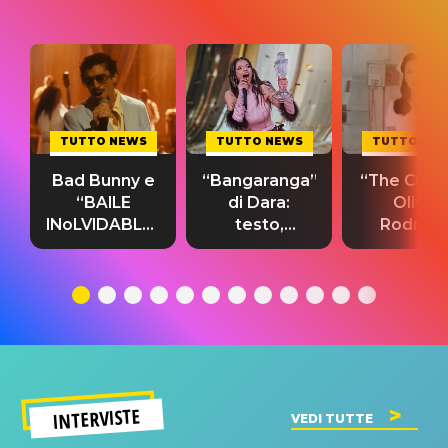
TUTTO NEWS
TUTTO NEWS
TUTTO NE
Bad Bunny e
“Bangaranga”
“The Cure”
“BAILE
di Dara:
Olivia
INoLVIDABLE”:
testo,
Rodrigo
testo,
traduzione e
testo,
traduzione e
significato
traduzion
significato
del singolo
significa
INTERVISTE
VEDI TUTTE