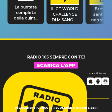
P
AWAY
La puntata
IL GT WORLD
Bresh: "I
completa
CHALLENGE
sentime
della quinta
DI MISANO si
non si pr
tappa
riconferma
fino alla n
un GRANDE
prima"
SUCCESSO!
RADIO 105 SEMPRE CON TE!
SCARICA L'APP
disponibile su
REGOLAMENTI CONCORSI
REGOLAMENTI GIOCHI LIBERI