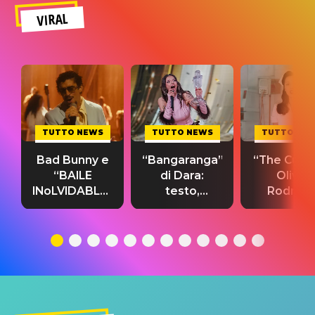
VIRAL
TUTTO NEWS
TUTTO NEWS
TUTTO NE
Bad Bunny e
“Bangaranga”
“The Cure”
“BAILE
di Dara:
Olivia
INoLVIDABLE”:
testo,
Rodrigo
testo,
traduzione e
testo,
traduzione e
significato
traduzion
significato
del singolo
significa