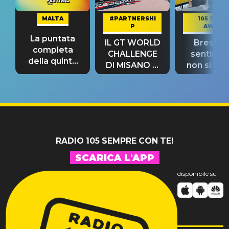
MALTA
#PARTNERSHI
105 TAKE
P
AWAY
La puntata
IL GT WORLD
Bresh: "I
completa
CHALLENGE
sentime
della quinta
DI MISANO si
non si pr
tappa
riconferma
fino alla n
un GRANDE
prima"
SUCCESSO!
RADIO 105 SEMPRE CON TE!
SCARICA L'APP
disponibile su