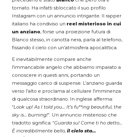
precedenti è stato
Blanco
che però ora è
tornato. Ha infatti sbloccato il suo profilo
Instagram con un annuncio intrigante. Il rapper
italiano ha condiviso un
reel misterioso in cui
un anziano
, forse una proiezione futura di
Blanco stesso, in canotta nera, parla al telefono,
fissando il cielo con un’atmosfera apocalittica.
E inevitabilmente compare anche
l’immancabile angelo che abbiamo imparato a
conoscere in questi anni, portando un
messaggio carico di suspense. L’anziano guarda
verso l’alto e proclama al cellulare l’imminenza
di qualcosa straordinario. In inglese afferma:
“
Look up! As I told you… It’s fu**ing beautiful, the
sky is… burning!
”. Un annuncio misterioso che
tradotto significa: “
Guarda su! Come ti ho detto…
È incredibilmente bello,
il cielo sta…