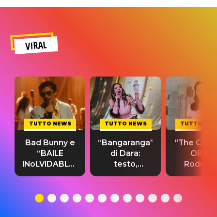
VIRAL
TUTTO NEWS
TUTTO NEWS
TUTTO NE
Bad Bunny e
“Bangaranga”
“The Cure”
“BAILE
di Dara:
Olivia
INoLVIDABLE”:
testo,
Rodrigo
testo,
traduzione e
testo,
traduzione e
significato
traduzion
significato
del singolo
significa