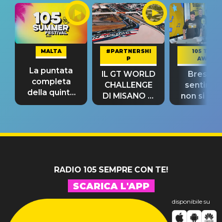
MALTA
#PARTNERSHI
105 TAKE
P
AWAY
La puntata
IL GT WORLD
Bresh: "I
completa
CHALLENGE
sentime
della quinta
DI MISANO si
non si pr
tappa
riconferma
fino alla n
un GRANDE
prima"
SUCCESSO!
RADIO 105 SEMPRE CON TE!
SCARICA L'APP
disponibile su