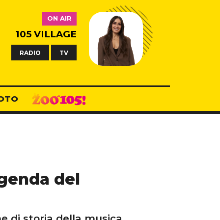
ON AIR
105 VILLAGE
RADIO
TV
OTO
ggenda del
e di storia della musica.