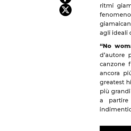
ritmi giam
fenomeno d
giamaicano
agli ideali
“No woma
d’autore 
canzone 
ancora più
greatest h
più grandi
a partir
indimentic