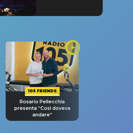
105 FRIENDS
Rosario Pellecchia
presenta “Così doveva
andare”