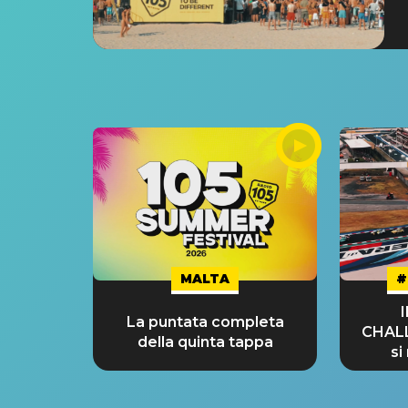
MALTA
#
La puntata completa
CHAL
della quinta tappa
si
GRA