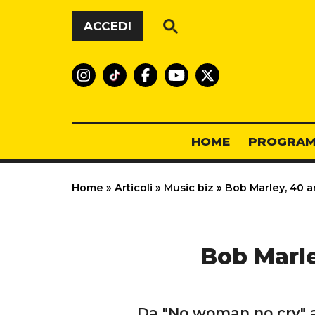
Vai al contenuto
ACCEDI
HOME
PROGRAM
Home
»
Articoli
»
Music biz
»
Bob Marley, 40 a
Bob Marle
Da "No woman no cry" a "