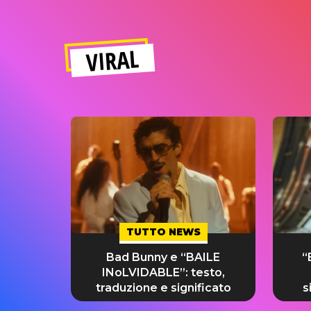
VIRAL
TUTTO NEWS
Bad Bunny e “BAILE
“
INoLVIDABLE”: testo,
traduzione e significato
s