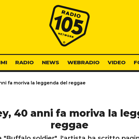
Radio 105
MI
RADIO
NEWS
WEBRADIO
VIDEO
F
nni fa moriva la leggenda del reggae
y, 40 anni fa moriva la le
reggae
Buffalo soldier", l'artista ha scritto pagin