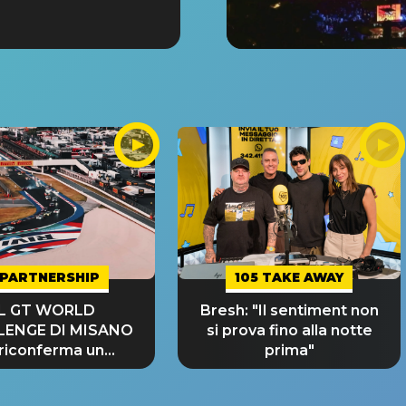
PARTNERSHIP
105 TAKE AWAY
IL GT WORLD
Bresh: "Il sentiment non
LENGE DI MISANO
si prova fino alla notte
 riconferma un
prima"
NDE SUCCESSO!