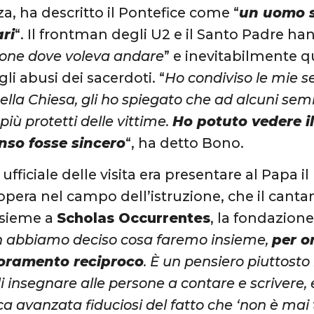
za, ha descritto il Pontefice come “
un uomo s
ari
“. Il frontman degli U2 e il Santo Padre han
one dove voleva andare
” e inevitabilmente qu
 gli abusi dei sacerdoti. “
Ho condiviso le mie se
ella Chiesa, gli ho spiegato che ad alcuni sem
 più protetti delle vittime.
Ho potuto vedere il
nso fosse sincero
“, ha detto Bono.
ufficiale delle visita era presentare al Papa il
pera nel campo dell’istruzione, che il canta
nsieme a
Scholas Occurrentes
, la fondazion
 abbiamo deciso cosa faremo insieme,
per o
oramento reciproco
. È un pensiero piuttosto
i insegnare alle persone a contare e scrivere,
 avanzata fiduciosi del fatto che ‘non è mai t