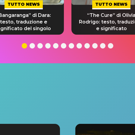
TUTTO NEWS
TUTTO NEWS
Bangaranga” di Dara:
“The Cure” di Olivi
testo, traduzione e
Rodrigo: testo, traduz
ignificato del singolo
e significato