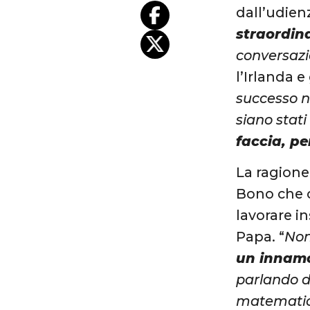
dall’udien
straordin
conversazi
l’Irlanda e
successo n
siano stati
faccia, pe
La ragione 
Bono che o
lavorare i
Papa. “
Non
un innam
parlando d
matematica