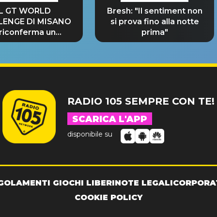
IL GT WORLD
Bresh: "Il sentiment non
LENGE DI MISANO
si prova fino alla notte
 riconferma un
prima"
NDE SUCCESSO!
RADIO 105 SEMPRE CON TE!
SCARICA L'APP
disponibile su
GOLAMENTI GIOCHI LIBERI
NOTE LEGALI
CORPORA
COOKIE POLICY