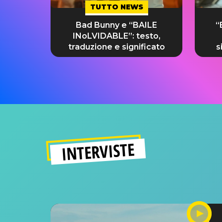
TUTTO NEWS
Bad Bunny e “BAILE
“
INoLVIDABLE”: testo,
traduzione e significato
s
INTERVISTE