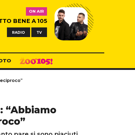
ON AIR
TTO BENE A 105
RADIO
TV
OTO
reciproco”
o: “Abbiamo
roco”
nto pare si sono piaciuti