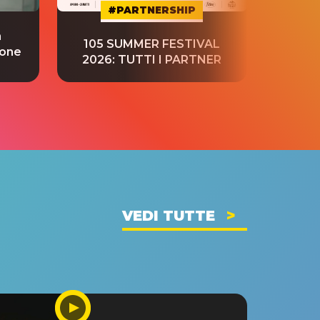
#PARTNERSHIP
a
“S
105 SUMMER FESTIVAL
ione
tradu
2026: TUTTI I PARTNER
VEDI TUTTE