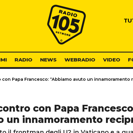
Radio 105
TU
MI
RADIO
NEWS
WEBRADIO
VIDEO
F
o con Papa Francesco: “Abbiamo avuto un innamoramento 
ncontro con Papa Francesc
o un innamoramento recip
to il frontman degli U2 in Vaticano e a qua