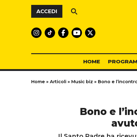
Vai al contenuto
ACCEDI
HOME
PROGRAM
Home
»
Articoli
»
Music biz
»
Bono e l’incontr
Bono e l’i
avut
Il Santo Padre ha ricevu