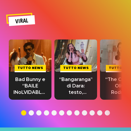
VIRAL
TUTTO NEWS
TUTTO NEWS
TUTTO NE
Bad Bunny e
“Bangaranga”
“The Cure”
“BAILE
di Dara:
Olivia
INoLVIDABLE”:
testo,
Rodrigo
testo,
traduzione e
testo,
traduzione e
significato
traduzion
significato
del singolo
significa