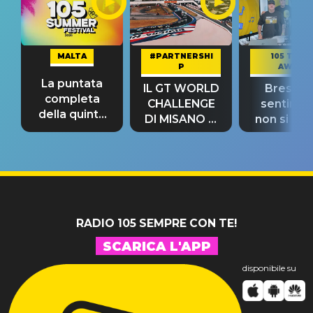
MALTA
#PARTNERSHI
105 TAKE
P
AWAY
La puntata
IL GT WORLD
Bresh: "I
completa
CHALLENGE
sentime
della quinta
DI MISANO si
non si pr
tappa
riconferma
fino alla n
un GRANDE
prima"
SUCCESSO!
RADIO 105 SEMPRE CON TE!
SCARICA L'APP
disponibile su