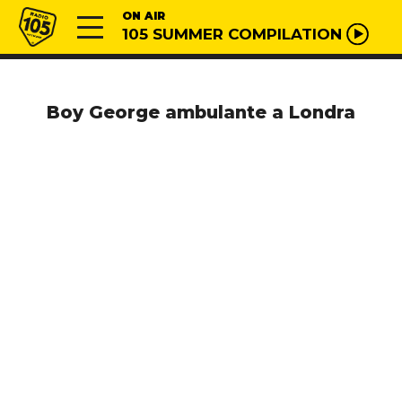
Vai al contenuto
Radio 105
ON AIR
105 SUMMER COMPILATION
Boy George ambulante a Londra