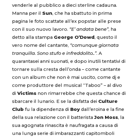
venderle al pubblico a dieci sterline cadauna.
Manna per il
Sun
, che ha sbattuto in prima
pagina le foto scattate all’ex popstar alle prese
con il suo nuovo lavoro.
“E’ andata bene”
, ha
detto alla stampa
George O’Dowd
, questo il
vero nome del cantante,
“comunque giornata
tranquilla. Sono stufo e infreddolito..”
. A
quarantasei anni suonati, e dopo inutili tentativi di
tornare sulla cresta dell’onda – come cantante
con un album che non è mai uscito, come dj e
come produttore del musical “Taboo” – al divo
di
Victims
non rimarrebbe che questa chance di
sbarcare il lunario. E se la disfatta dei
Culture
Club
fu la dipendenza di
Boy
dall’eroina e la fine
della sua relazione con il batterista
Jon Moss
, la
sua agognata rinascita è naufragata a causa di
una lunga serie di imbarazzanti capitomboli