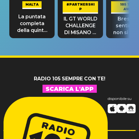
MALTA
#PARTNERSHI
105 TAKE
P
AWAY
La puntata
IL GT WORLD
Bresh: "I
completa
CHALLENGE
sentime
della quinta
DI MISANO si
non si pr
tappa
riconferma
fino alla n
un GRANDE
prima"
SUCCESSO!
RADIO 105 SEMPRE CON TE!
SCARICA L'APP
disponibile su