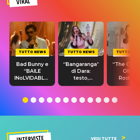
VIRAL
TUTTO NEWS
TUTTO NEWS
TUTTO NE
Bad Bunny e
“Bangaranga”
“The Cure”
“BAILE
di Dara:
Olivia
INoLVIDABLE”:
testo,
Rodrigo
testo,
traduzione e
testo,
traduzione e
significato
traduzion
significato
del singolo
significa
INTERVISTE
VEDI TUTTE