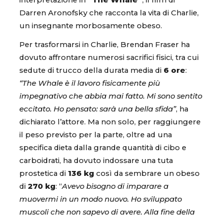
interpretazione in
“The Whale”
, il film di
Darren Aronofsky che racconta la vita di Charlie,
un insegnante morbosamente obeso.
Per trasformarsi in Charlie, Brendan Fraser ha
dovuto affrontare numerosi sacrifici fisici, tra cui
sedute di trucco della durata media di
6 ore
:
“The Whale è il lavoro fisicamente più
impegnativo che abbia mai fatto. Mi sono sentito
eccitato. Ho pensato: sarà una bella sfida”
, ha
dichiarato l’attore. Ma non solo, per raggiungere
il peso previsto per la parte, oltre ad una
specifica dieta dalla grande quantità di cibo e
carboidrati, ha dovuto indossare una tuta
prostetica di
136 kg
così da sembrare un obeso
di
270 kg
: “
Avevo bisogno di imparare a
muovermi in un modo nuovo. Ho sviluppato
muscoli che non sapevo di avere. Alla fine della