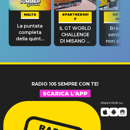
MALTA
#PARTNERSHI
105 TAKE
P
AWAY
La puntata
IL GT WORLD
Bresh: "I
completa
CHALLENGE
sentime
della quinta
DI MISANO si
non si pr
tappa
riconferma
fino alla n
un GRANDE
prima"
SUCCESSO!
RADIO 105 SEMPRE CON TE!
SCARICA L'APP
disponibile su