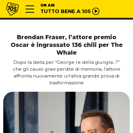
Vai al contenuto
Radio 105
ON AIR
TUTTO BENE A 105
Brendan Fraser, l’attore premio
Oscar è ingrassato 136 chili per The
Whale
Dopo la dieta per “George re della giungla...?”
che gli causò gravi perdite di memoria, l'attore
affronta nuovamente un’altra grande prova di
trasformazione