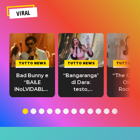
VIRAL
TUTTO NEWS
TUTTO NEWS
TUTTO NE
Bad Bunny e
“Bangaranga”
“The Cure”
“BAILE
di Dara:
Olivia
INoLVIDABLE”:
testo,
Rodrigo
testo,
traduzione e
testo,
traduzione e
significato
traduzion
significato
del singolo
significa