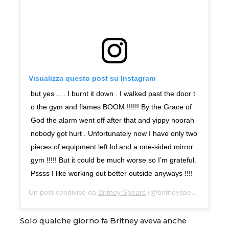
Visualizza questo post su Instagram
but yes …. I burnt it down . I walked past the door t
o the gym and flames BOOM !!!!!! By the Grace of
God the alarm went off after that and yippy hoorah
nobody got hurt . Unfortunately now I have only two
pieces of equipment left lol and a one-sided mirror
gym !!!!! But it could be much worse so I’m grateful.
Pssss I like working out better outside anyways !!!!
Un post condiviso da
Britney Spears
(@britneyspears) in data:
Solo qualche giorno fa Britney aveva anche