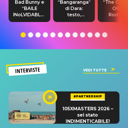
Bad Bunny e
“Bangaranga”
“The Cure”
“BAILE
di Dara:
Olivia
INoLVIDABLE”:
testo,
Rodrigo
testo,
traduzione e
testo,
traduzione e
significato
traduzion
significato
del singolo
significa
INTERVISTE
VEDI TUTTE
#PARTNERSHIP
105XMASTERS 2026 –
sei stato
INDIMENTICABILE!