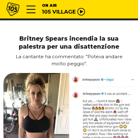
Vai al contenuto
Radio 105
ON AIR
105 VILLAGE
Britney Spears incendia la sua
palestra per una disattenzione
La cantante ha commentato: "Poteva andare
molto peggio".