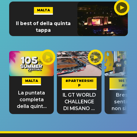
MALTA
Il best of della quinta
tappa
MALTA
#PARTNERSHI
105 TAKE
P
AWAY
La puntata
IL GT WORLD
Bresh: "I
completa
CHALLENGE
sentime
della quinta
DI MISANO si
non si pr
tappa
riconferma
fino alla n
un GRANDE
prima"
SUCCESSO!