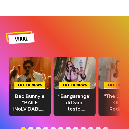
VIRAL
TUTTO NEWS
TUTTO NEWS
TUTTO NE
Bad Bunny e
“Bangaranga”
“The Cure”
“BAILE
di Dara:
Olivia
INoLVIDABLE”:
testo,
Rodrigo
testo,
traduzione e
testo,
traduzione e
significato
traduzion
significato
del singolo
significa