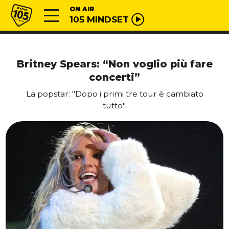
Vai al contenuto
Radio 105
ON AIR
105 MINDSET
Britney Spears: “Non voglio più fare
concerti”
La popstar: "Dopo i primi tre tour è cambiato
tutto".