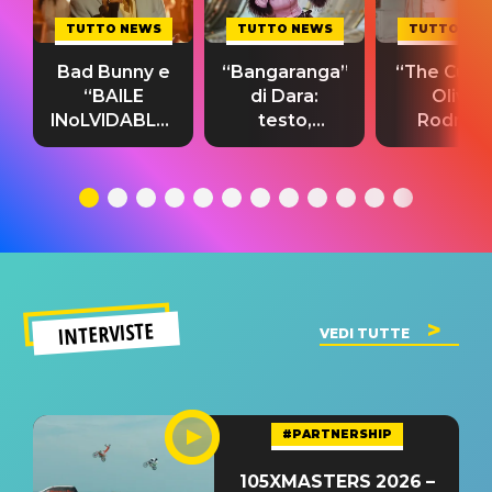
TUTTO NEWS
TUTTO NEWS
TUTTO NE
Bad Bunny e
“Bangaranga”
“The Cure”
“BAILE
di Dara:
Olivia
INoLVIDABLE”:
testo,
Rodrigo
testo,
traduzione e
testo,
traduzione e
significato
traduzion
significato
del singolo
significa
INTERVISTE
VEDI TUTTE
#PARTNERSHIP
105XMASTERS 2026 –