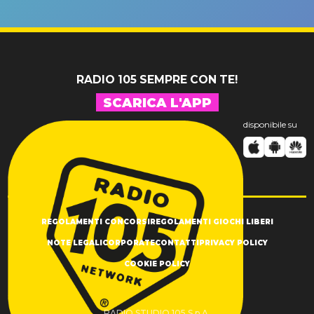
un GRANDE
prima"
SUCCESSO!
RADIO 105 SEMPRE CON TE!
SCARICA L'APP
disponibile su
REGOLAMENTI CONCORSI
REGOLAMENTI GIOCHI LIBERI
NOTE LEGALI
CORPORATE
CONTATTI
PRIVACY POLICY
COOKIE POLICY
RADIO STUDIO 105 S.p.A.