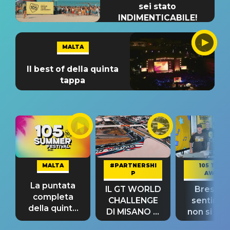
sei stato
INDIMENTICABILE!
MALTA
Il best of della quinta
tappa
MALTA
#PARTNERSHI
105 TAKE
P
AWAY
La puntata
IL GT WORLD
Bresh: "I
completa
CHALLENGE
sentime
della quinta
DI MISANO si
non si pr
tappa
riconferma
fino alla n