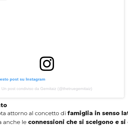
uesto post su Instagram
Un post condiviso da Gemitaiz (@thetruegemitaiz)
cato
ta attorno al concetto di
famiglia in senso la
a anche le
connessioni che si scelgono e si