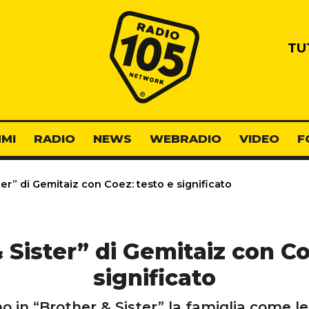
Radio 105
TU
MI
RADIO
NEWS
WEBRADIO
VIDEO
F
er” di Gemitaiz con Coez: testo e significato
 Sister” di Gemitaiz con Co
significato
 in “Brother & Sister” la famiglia come le