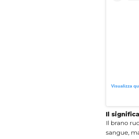
Visualizza q
Il signifi
Il brano
ruo
sangue, m