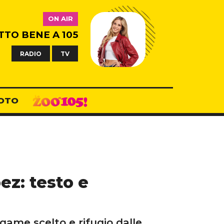
ON AIR
TTO BENE A 105
RADIO
TV
OTO
ez: testo e
game scelto e rifugio dalle