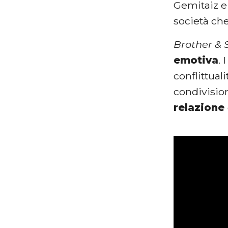
Gemitaiz e 
società che
Brother & S
emotiva
. 
conflittual
condivision
relazione