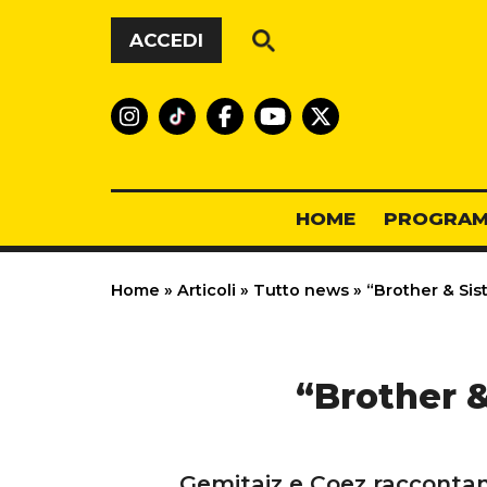
Vai al contenuto
ACCEDI
HOME
PROGRAM
Home
»
Articoli
»
Tutto news
»
“Brother & Sist
“Brother &
Gemitaiz e Coez raccontano