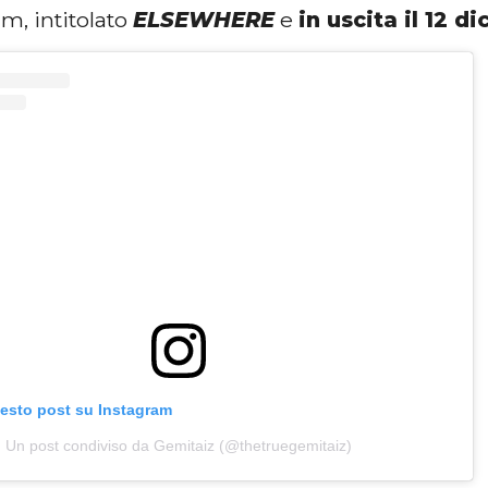
m, intitolato
ELSEWHERE
e
in uscita il 12 d
uesto post su Instagram
Un post condiviso da Gemitaiz (@thetruegemitaiz)