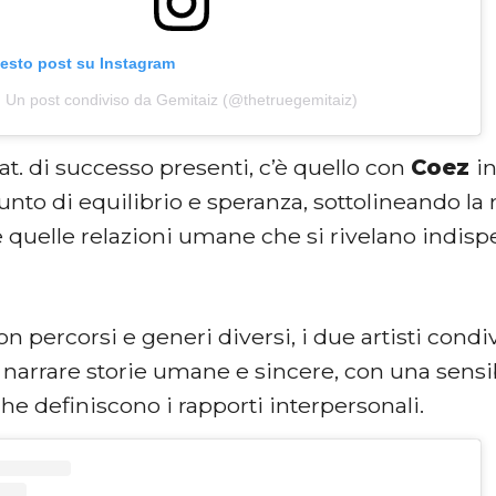
uesto post su Instagram
Un post condiviso da Gemitaiz (@thetruegemitaiz)
feat. di successo presenti, c’è quello con
Coez
i
nto di equilibrio e speranza, sottolineando la n
 quelle relazioni umane che si rivelano indisp
 percorsi e generi diversi, i due artisti cond
 narrare storie umane e sincere, con una sensibi
he definiscono i rapporti interpersonali.