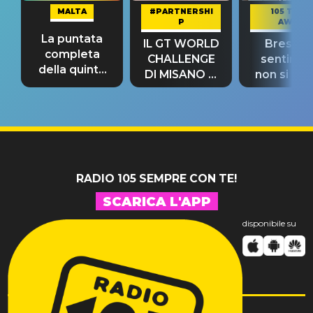
MALTA
#PARTNERSHI
105 TAKE
P
AWAY
La puntata
IL GT WORLD
Bresh: "I
completa
CHALLENGE
sentime
della quinta
DI MISANO si
non si pr
tappa
riconferma
fino alla n
un GRANDE
prima"
SUCCESSO!
RADIO 105 SEMPRE CON TE!
SCARICA L'APP
disponibile su