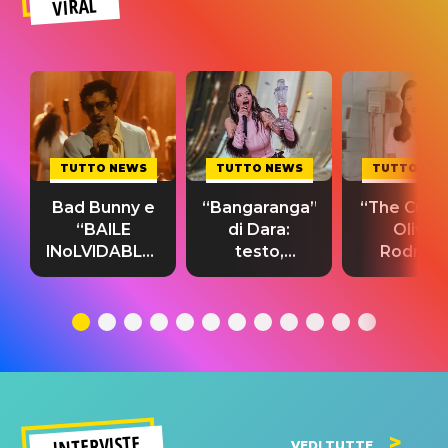
VIRAL
TUTTO NEWS
TUTTO NEWS
TUTTO NE
Bad Bunny e
“Bangaranga”
“The Cure”
“BAILE
di Dara:
Olivia
INoLVIDABLE”:
testo,
Rodrigo
testo,
traduzione e
testo,
traduzione e
significato
traduzion
significato
del singolo
significa
INTERVISTE
VEDI TUTTE