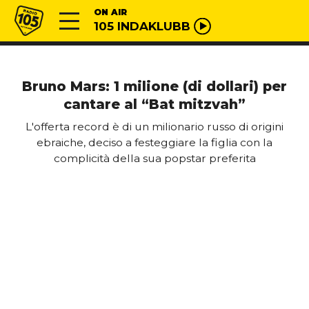
Vai al contenuto
Radio 105
ON AIR
105 INDAKLUBB
Bruno Mars: 1 milione (di dollari) per
cantare al “Bat mitzvah”
L'offerta record è di un milionario russo di origini
ebraiche, deciso a festeggiare la figlia con la
complicità della sua popstar preferita