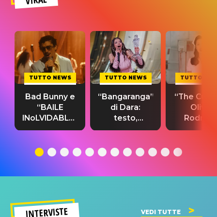
TUTTO NEWS
TUTTO NEWS
TUTTO NE
Bad Bunny e
“Bangaranga”
“The Cure”
“BAILE
di Dara:
Olivia
INoLVIDABLE”:
testo,
Rodrigo
testo,
traduzione e
testo,
traduzione e
significato
traduzion
significato
del singolo
significa
INTERVISTE
VEDI TUTTE