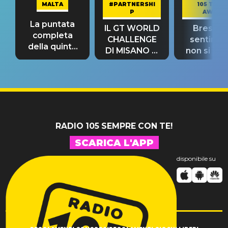
MALTA
#PARTNERSHI
105 TAKE
P
AWAY
La puntata
IL GT WORLD
Bresh: "I
completa
CHALLENGE
sentime
della quinta
DI MISANO si
non si pr
tappa
riconferma
fino alla n
un GRANDE
prima"
SUCCESSO!
RADIO 105 SEMPRE CON TE!
SCARICA L'APP
disponibile su