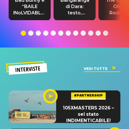
Bad Bunny e
“Bangaranga”
“The Cure”
“BAILE
di Dara:
Olivia
INoLVIDABLE”:
testo,
Rodrigo
testo,
traduzione e
testo,
traduzione e
significato
traduzion
significato
del singolo
significa
INTERVISTE
VEDI TUTTE
#PARTNERSHIP
105XMASTERS 2026 –
sei stato
INDIMENTICABILE!