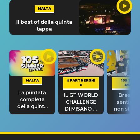
MALTA
Il best of della quinta
tappa
MALTA
#PARTNERSHI
105 TAKE
P
AWAY
La puntata
IL GT WORLD
Bresh: "I
completa
CHALLENGE
sentime
della quinta
DI MISANO si
non si pr
tappa
riconferma
fino alla n
un GRANDE
prima"
SUCCESSO!