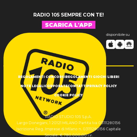
RADIO 105 SEMPRE CON TE!
SCARICA L'APP
disponibile su
REGOLAMENTI CONCORSI
REGOLAMENTI GIOCHI LIBERI
NOTE LEGALI
CORPORATE
CONTATTI
PRIVACY POLICY
COOKIE POLICY
RADIO STUDIO 105 S.p.A.
Largo Donegani, 1 20121 MILANO Partita Iva 03111280156
Iscrizione Reg. Imprese di Milano n. 03111280156 Capitale
Sociale: € 780.000,00 i.v.