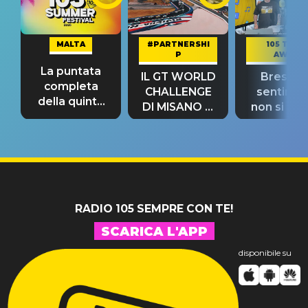
MALTA
#PARTNERSHI
105 TAKE
P
AWAY
La puntata
IL GT WORLD
Bresh: "I
completa
CHALLENGE
sentime
della quinta
DI MISANO si
non si pr
tappa
riconferma
fino alla n
un GRANDE
prima"
SUCCESSO!
RADIO 105 SEMPRE CON TE!
SCARICA L'APP
disponibile su