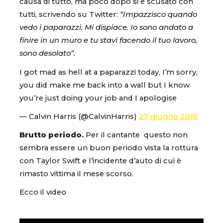
causa di tutto, ma poco dopo si è scusato con
tutti, scrivendo su Twitter:
“Impazzisco quando
vedo i paparazzi. Mi dispiace. Io sono andato a
finire in un muro e tu stavi facendo il tuo lavoro,
sono desolato”.
I got mad as hell at a paparazzi today, I’m sorry,
you did make me back into a wall but I know
you’re just doing your job and I apologise
— Calvin Harris (@CalvinHarris)
27 giugno 2016
Brutto periodo.
Per il cantante questo non
sembra essere un buon periodo vista la rottura
con Taylor Swift e l’incidente d’auto di cui è
rimasto vittima il mese scorso.
Ecco il video