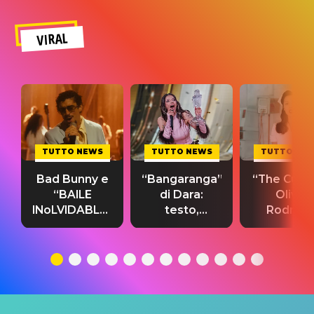
VIRAL
TUTTO NEWS
TUTTO NEWS
TUTTO NE
Bad Bunny e
“Bangaranga”
“The Cure”
“BAILE
di Dara:
Olivia
INoLVIDABLE”:
testo,
Rodrigo
testo,
traduzione e
testo,
traduzione e
significato
traduzion
significato
del singolo
significa