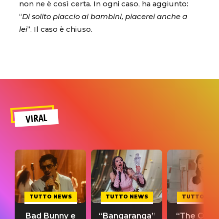
non ne è così certa. In ogni caso, ha aggiunto:
“
Di solito piaccio ai bambini, piacerei anche a
lei
“. Il caso è chiuso.
VIRAL
TUTTO NEWS
TUTTO NEWS
TUTTO NE
Bad Bunny e
“Bangaranga”
“The Cure”