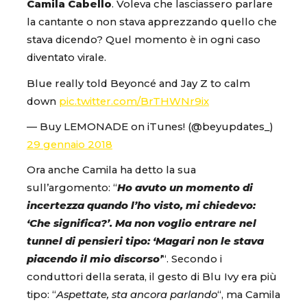
Camila Cabello
. Voleva che lasciassero parlare
la cantante o non stava apprezzando quello che
stava dicendo? Quel momento è in ogni caso
diventato virale.
Blue really told Beyoncé and Jay Z to calm
down
pic.twitter.com/BrTHWNr9ix
— Buy LEMONADE on iTunes! (@beyupdates_)
29 gennaio 2018
Ora anche Camila ha detto la sua
sull’argomento: “
Ho avuto un momento di
incertezza quando l’ho visto, mi chiedevo:
‘Che significa?’. Ma non voglio entrare nel
tunnel di pensieri tipo: ‘Magari non le stava
piacendo il mio discorso’
“. Secondo i
conduttori della serata, il gesto di Blu Ivy era più
tipo: “
Aspettate, sta ancora parlando
“, ma Camila