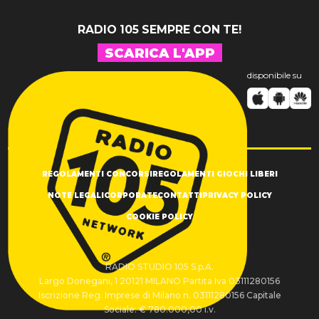
RADIO 105 SEMPRE CON TE!
SCARICA L'APP
disponibile su
REGOLAMENTI CONCORSI
REGOLAMENTI GIOCHI LIBERI
NOTE LEGALI
CORPORATE
CONTATTI
PRIVACY POLICY
COOKIE POLICY
RADIO STUDIO 105 S.p.A.
Largo Donegani, 1 20121 MILANO Partita Iva 03111280156
Iscrizione Reg. Imprese di Milano n. 03111280156 Capitale
Sociale: € 780.000,00 i.v.