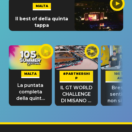
MALTA
Il best of della quinta
tappa
MALTA
#PARTNERSHI
105 TAKE
P
AWAY
La puntata
IL GT WORLD
Bresh: "I
completa
CHALLENGE
sentime
della quinta
DI MISANO si
non si pr
tappa
riconferma
fino alla n
un GRANDE
prima"
SUCCESSO!