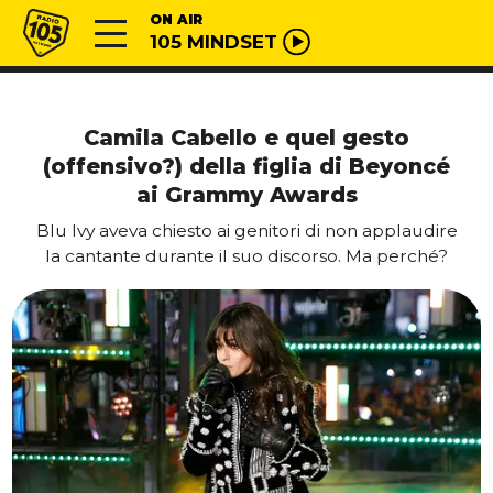
Vai al contenuto
Radio 105
ON AIR
105 MINDSET
Camila Cabello e quel gesto
(offensivo?) della figlia di Beyoncé
ai Grammy Awards
Blu Ivy aveva chiesto ai genitori di non applaudire
la cantante durante il suo discorso. Ma perché?