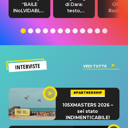
“BAILE
di Dara:
Olivia
INoLVIDABLE”:
testo,
Rodrigo
testo,
traduzione e
testo,
traduzione e
significato
traduzion
significato
del singolo
significa
INTERVISTE
VEDI TUTTE
#PARTNERSHIP
105XMASTERS 2026 –
sei stato
INDIMENTICABILE!