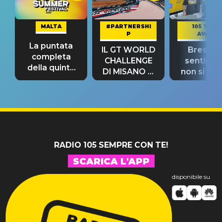
MALTA
#PARTNERSHI
105 TAKE
P
AWAY
La puntata
IL GT WORLD
Bresh: "I
completa
CHALLENGE
sentime
della quinta
DI MISANO si
non si pr
tappa
riconferma
fino alla n
un GRANDE
prima"
SUCCESSO!
RADIO 105 SEMPRE CON TE!
SCARICA L'APP
disponibile su