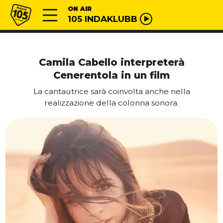
Vai al contenuto
Radio 105
ON AIR
105 INDAKLUBB
Camila Cabello interpreterà
Cenerentola in un film
La cantautrice sarà coinvolta anche nella
realizzazione della colonna sonora.