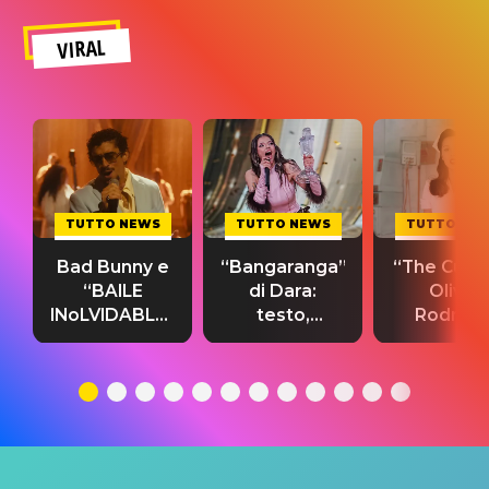
VIRAL
TUTTO NEWS
TUTTO NEWS
TUTTO NE
Bad Bunny e
“Bangaranga”
“The Cure”
“BAILE
di Dara:
Olivia
INoLVIDABLE”:
testo,
Rodrigo
testo,
traduzione e
testo,
traduzione e
significato
traduzion
significato
del singolo
significa