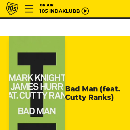
Vai al contenuto
Radio 105
ON AIR
105 INDAKLUBB
Bad Man (feat.
Cutty Ranks)