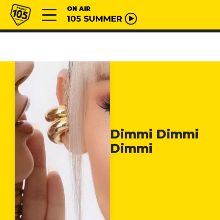
Vai al contenuto
Radio 105
ON AIR
105 SUMMER
Dimmi Dimmi
Dimmi