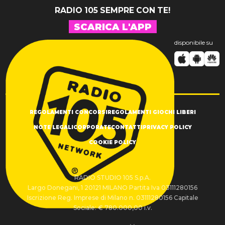
RADIO 105 SEMPRE CON TE!
SCARICA L'APP
disponibile su
REGOLAMENTI CONCORSI
REGOLAMENTI GIOCHI LIBERI
NOTE LEGALI
CORPORATE
CONTATTI
PRIVACY POLICY
COOKIE POLICY
RADIO STUDIO 105 S.p.A.
Largo Donegani, 1 20121 MILANO Partita Iva 03111280156
Iscrizione Reg. Imprese di Milano n. 03111280156 Capitale
Sociale: € 780.000,00 i.v.