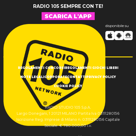
RADIO 105 SEMPRE CON TE!
SCARICA L'APP
disponibile su
REGOLAMENTI CONCORSI
REGOLAMENTI GIOCHI LIBERI
NOTE LEGALI
CORPORATE
CONTATTI
PRIVACY POLICY
COOKIE POLICY
RADIO STUDIO 105 S.p.A.
Largo Donegani, 1 20121 MILANO Partita Iva 03111280156
Iscrizione Reg. Imprese di Milano n. 03111280156 Capitale
Sociale: € 780.000,00 i.v.