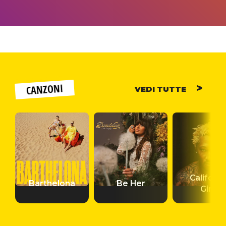
to
increase
or
decrease
volume.
CANZONI
VEDI TUTTE
Californi
Barthelona
Be Her
Girls