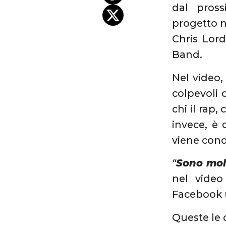
dal pros
progetto n
Chris Lor
Band.
Nel video,
colpevoli 
chi il rap
invece, è 
viene cond
“
Sono mol
nel video
Facebook u
Queste le 