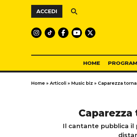
Vai al contenuto
ACCEDI
HOME
PROGRAM
Home
»
Articoli
»
Music biz
»
Caparezza torna 
Caparezza t
Il cantante pubblica i
dista