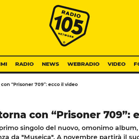
Radio 105
MI
RADIO
NEWS
WEBRADIO
VIDEO
F
con “Prisoner 709”: ecco il video
orna con “Prisoner 709”: e
l primo singolo del nuovo, omonimo album, c
nza da "Museica". A novembre partirà il suo