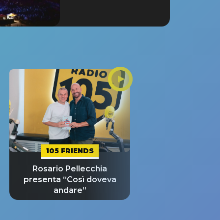
105 FRIENDS
Rosario Pellecchia
presenta “Così doveva
andare”