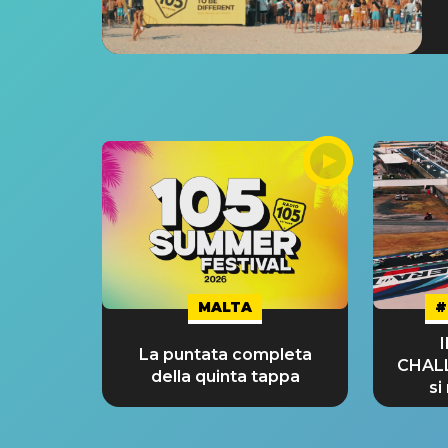
MALTA
#
La puntata completa
CHAL
della quinta tappa
si
GRA