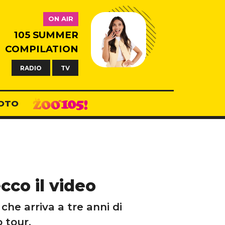
ON AIR
105 SUMMER
COMPILATION
RADIO
TV
OTO
cco il video
he arriva a tre anni di
 tour.