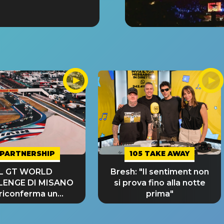
PARTNERSHIP
105 TAKE AWAY
IL GT WORLD
Bresh: "Il sentiment non
LENGE DI MISANO
si prova fino alla notte
 riconferma un
prima"
NDE SUCCESSO!