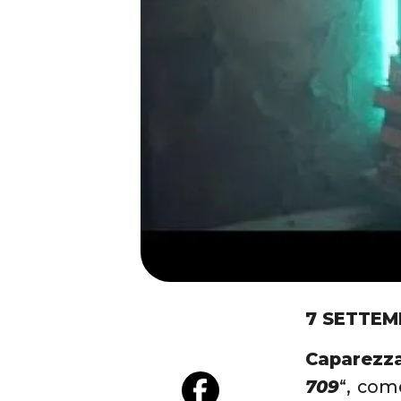
7 SETTEM
Caparezz
709
“, come