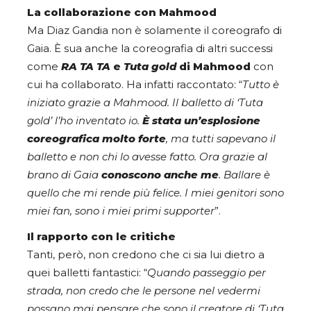
La collaborazione con Mahmood
Ma Diaz Gandia non è solamente il coreografo di
Gaia. È sua anche la coreografia di altri successi
come
RA TA TA
e
Tuta gold
di Mahmood
con
cui ha collaborato. Ha infatti raccontato: “
Tutto è
iniziato grazie a Mahmood. Il balletto di ‘Tuta
gold’ l’ho inventato io.
È stata un’esplosione
coreografica molto forte
, ma tutti sapevano il
balletto e non chi lo avesse fatto. Ora grazie al
brano di Gaia
conoscono anche me
. Ballare è
quello che mi rende più felice. I miei genitori sono
miei fan, sono i miei primi supporter
”.
Il rapporto con le critiche
Tanti, però, non credono che ci sia lui dietro a
quei balletti fantastici: “
Quando passeggio per
strada, non credo che le persone nel vedermi
possano mai pensare che sono il creatore di ‘Tuta