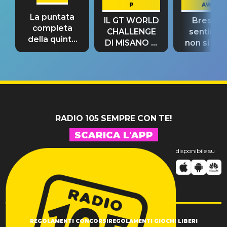
P
AWAY
La puntata
IL GT WORLD
Bresh: "I
completa
CHALLENGE
sentime
della quinta
DI MISANO si
non si pr
tappa
riconferma
fino alla n
un GRANDE
prima"
SUCCESSO!
RADIO 105 SEMPRE CON TE!
SCARICA L'APP
disponibile su
REGOLAMENTI CONCORSI
REGOLAMENTI GIOCHI LIBERI