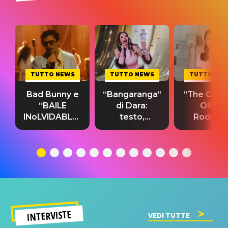
TUTTO NEWS
TUTTO NEWS
TUTTO NE
Bad Bunny e
“Bangaranga”
“The Cure”
“BAILE
di Dara:
Olivia
INoLVIDABLE”:
testo,
Rodrigo
testo,
traduzione e
testo,
traduzione e
significato
traduzion
significato
del singolo
significa
INTERVISTE
VEDI TUTTE