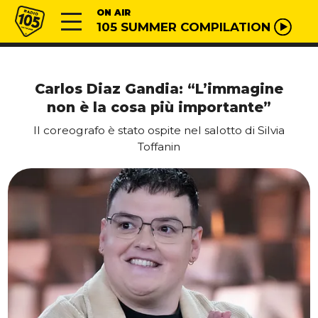
Vai al contenuto
Radio 105
ON AIR
105 SUMMER COMPILATION
Carlos Diaz Gandia: “L’immagine
non è la cosa più importante”
Il coreografo è stato ospite nel salotto di Silvia
Toffanin