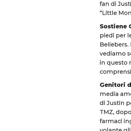
fan di Jus
“Little Mon
Sostiene
piedi per 
Beliebers.
vediamo so
in questo 
comprensio
Genitori d
media amer
di Justin 
TMZ, dopo 
farmaci in
volante gl