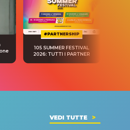
#PARTNERSHIP
a
“S
105 SUMMER FESTIVAL
ione
tradu
2026: TUTTI I PARTNER
VEDI TUTTE