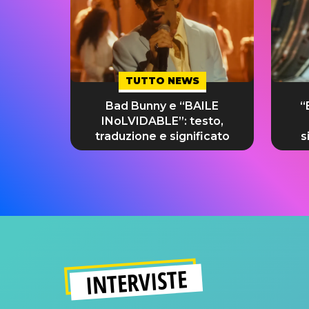
TUTTO NEWS
Bad Bunny e “BAILE
“
INoLVIDABLE”: testo,
traduzione e significato
s
INTERVISTE