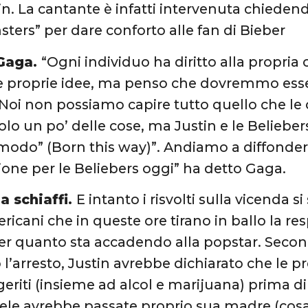
tin. La cantante è infatti intervenuta chieden
sters” per dare conforto alle fan di Bieber
 Gaga.
“Ogni individuo ha diritto alla propria 
le proprie idee, ma penso che dovremmo esse
 Noi non possiamo capire tutto quello che le
lo un po’ delle cose, ma Justin e le Beliebe
modo” (Born this way)”. Andiamo a diffonder
ne per le Beliebers oggi” ha detto Gaga.
a schiaffi.
E intanto i risvolti sulla vicenda
icani che in queste ore tirano in ballo la res
per quanto sta accadendo alla popstar. Seco
l’arresto, Justin avrebbe dichiarato che le pr
geriti (insieme ad alcol e marijuana) prima di
iele avrebbe passate proprio sua madre (cosa i