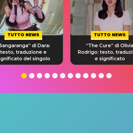
TUTTO NEWS
TUTTO NEWS
Bangaranga” di Dara:
“The Cure” di Olivi
testo, traduzione e
Rodrigo: testo, traduz
ignificato del singolo
e significato