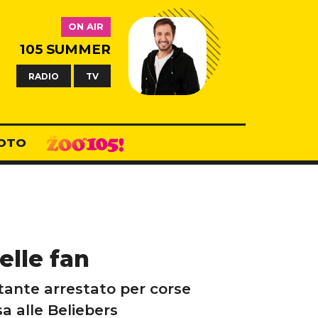
ON AIR
105 SUMMER
RADIO
TV
OTO
elle fan
tante arrestato per corse
a alle Beliebers