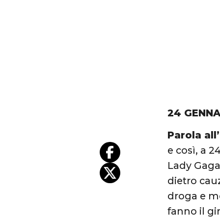
24 GENNA
Parola all
e così, a 
Lady Gaga 
dietro cau
droga e me
fanno il g