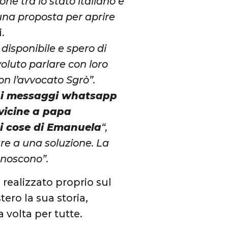
ne tra lo stato italiano e
 una proposta per aprire
i.
 disponibile e spero di
oluto parlare con loro
con l’avvocato Sgrò”.
e i messaggi whatsapp
 vicine a papa
i cose di Emanuela
“,
are a una soluzione. La
onoscono”.
 realizzato proprio sul
ero la sua storia,
 volta per tutte.