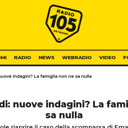
Radio 105
MI
RADIO
NEWS
WEBRADIO
VIDEO
F
uove indagini? La famiglia non ne sa nulla
di: nuove indagini? La fami
sa nulla
uole riaprire il caso della scomparsa di Em