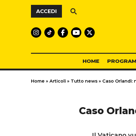
Vai al contenuto
ACCEDI
HOME
PROGRAM
Home
»
Articoli
»
Tutto news
»
Caso Orlandi: n
Caso Orlan
Il Vaticano v