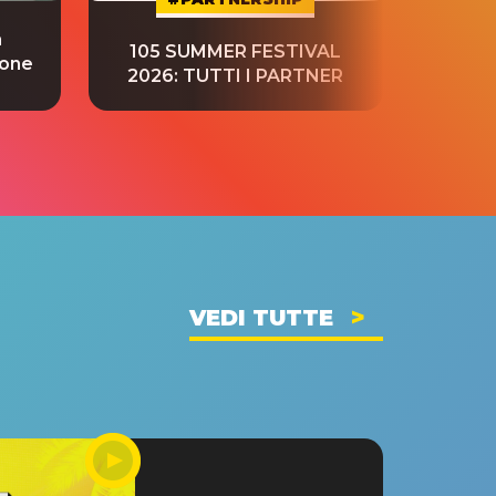
a
“S
105 SUMMER FESTIVAL
ione
tradu
2026: TUTTI I PARTNER
VEDI TUTTE