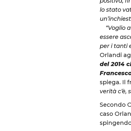
positiva, f
lo stato va
un’inchies
“Voglio a
essere asc
per i tanti
Orlandi a
del 2014 
Francesco
spiega. Il 
verità c’è
Secondo Or
caso Orlan
spingendo 