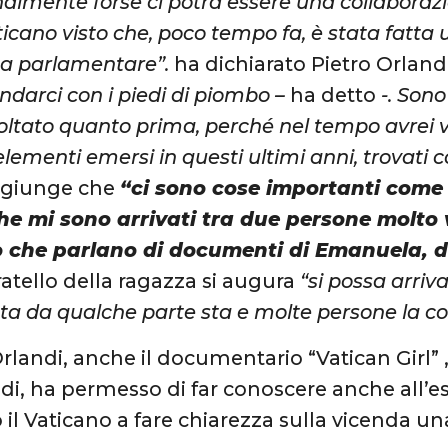
inalmente forse ci potrà essere una collaborazio
ticano visto che, poco tempo fa, è stata fatta
ta parlamentare”.
ha dichiarato Pietro Orland
ndarci con i piedi di piombo –
ha detto
-. Sono
oltato quanto prima, perché nel tempo avrei v
 elementi emersi in questi ultimi anni, trovati 
ggiunge che
“ci sono cose importanti com
che mi sono arrivati tra due persone molto
 che parlano di documenti di Emanuela, d
fratello della ragazza si augura
“si possa arriv
, sta da qualche parte sta e molte persone la c
landi, anche il documentario “Vatican Girl” ,
di, ha permesso di far conoscere anche all’est
il Vaticano a fare chiarezza sulla vicenda una