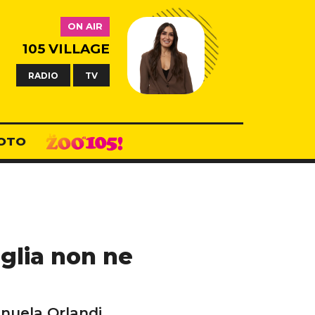
ON AIR
105 VILLAGE
RADIO
TV
OTO
glia non ne
anuela Orlandi