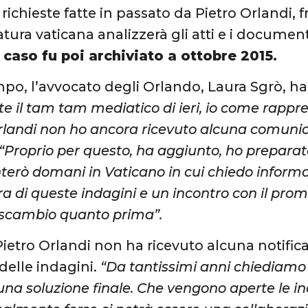
ichieste fatte in passato da Pietro Orlandi, 
tura vaticana analizzerà gli atti e i documenti
l caso fu poi archiviato a ottobre 2015.
mpo, l’avvocato degli Orlando, Laura Sgrò, ha
e il tam tam mediatico di ieri, io come rappr
rlandi non ho ancora ricevuto alcuna comuni
 “Proprio per questo, ha aggiunto, ho prepara
terò domani in Vaticano in cui chiedo informa
ra di queste indagini e un incontro con il prom
 scambio quanto prima”.
Pietro Orlandi non ha ricevuto alcuna notific
 delle indagini.
“Da tantissimi anni chiediamo
 una soluzione finale. Che vengono aperte le i