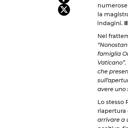
numerose r
la magistra
indagini.
I
Nel fratte
“Nonostant
famiglia O
Vaticano”.
che presen
sull’apertu
avere uno
Lo stesso 
riapertura
arrivare a