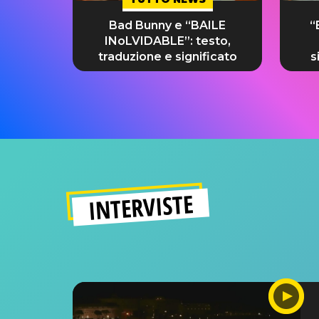
Bad Bunny e “BAILE
“
INoLVIDABLE”: testo,
traduzione e significato
s
INTERVISTE