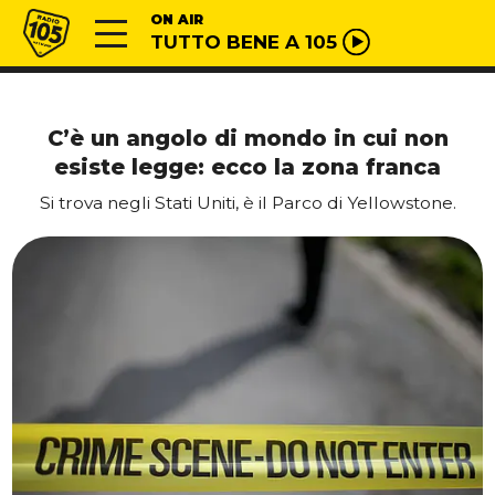
Vai al contenuto
Radio 105
ON AIR
TUTTO BENE A 105
C’è un angolo di mondo in cui non
esiste legge: ecco la zona franca
Si trova negli Stati Uniti, è il Parco di Yellowstone.