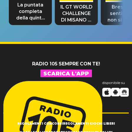
La puntata
IL GT WORLD
Bresh: "I
completa
CHALLENGE
sentime
della quinta
DI MISANO si
non si pr
tappa
riconferma
fino alla n
un GRANDE
prima"
SUCCESSO!
RADIO 105 SEMPRE CON TE!
SCARICA L'APP
disponibile su
REGOLAMENTI CONCORSI
REGOLAMENTI GIOCHI LIBERI