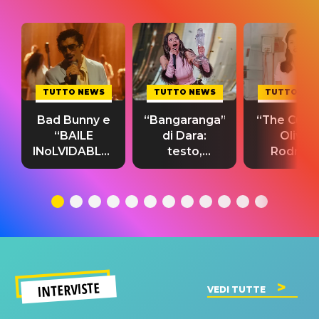
TUTTO NEWS
TUTTO NEWS
TUTTO NE
Bad Bunny e
“Bangaranga”
“The Cure”
“BAILE
di Dara:
Olivia
INoLVIDABLE”:
testo,
Rodrigo
testo,
traduzione e
testo,
traduzione e
significato
traduzion
significato
del singolo
significa
INTERVISTE
VEDI TUTTE