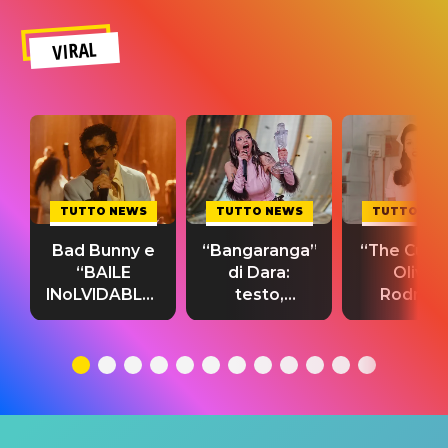
VIRAL
TUTTO NEWS
TUTTO NEWS
TUTTO NE
Bad Bunny e
“Bangaranga”
“The Cure”
“BAILE
di Dara:
Olivia
INoLVIDABLE”:
testo,
Rodrigo
testo,
traduzione e
testo,
traduzione e
significato
traduzion
significato
del singolo
significa