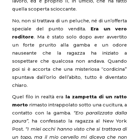
lavoro, ed è proprio lì, in ufficio, che ha fatto
quella scoperta scioccante.
No, non si trattava di un peluche, né di un’offerta
speciale del punto vendita.
Era un vero
roditore
. Ma è stato solo dopo aver avvertito
un forte prurito alla gamba e un odore
nauseante che la ragazza ha iniziato a
sospettare che qualcosa non andava. Quando
poi si è accorta che una misteriosa “cordicina”
spuntava dall’orlo dell’abito, tutto è diventato
chiaro.
Quel filo in realtà era
la zampetta di un ratto
morto
rimasto intrappolato sotto una cucitura, a
contatto con la gamba.
“Ero paralizzata dalla
paura”
, ha confessato la ragazza al New York
Post.
“I miei occhi hanno visto che si trattava di
un topo, ma il mio cervello mi diceva che non