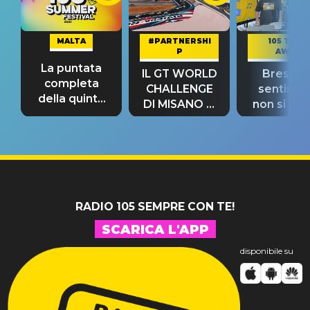
MALTA
#PARTNERSHI
105 TAKE
P
AWAY
La puntata
IL GT WORLD
Bresh: "I
completa
CHALLENGE
sentime
della quinta
DI MISANO si
non si pr
tappa
riconferma
fino alla n
un GRANDE
prima"
SUCCESSO!
RADIO 105 SEMPRE CON TE!
SCARICA L'APP
disponibile su