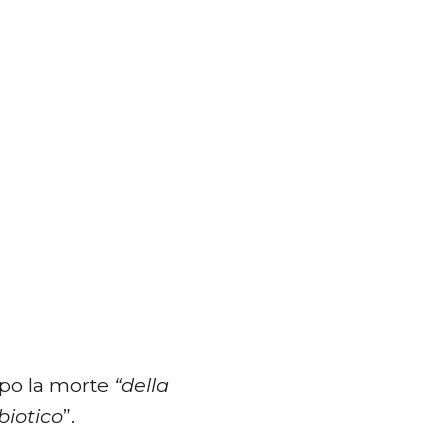
dopo la morte
“della
biotico
”.