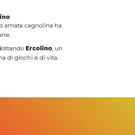
lino
oro amata cagnolina ha
cane.
 adottando
Ercolino
, un
 di giochi e di vita.