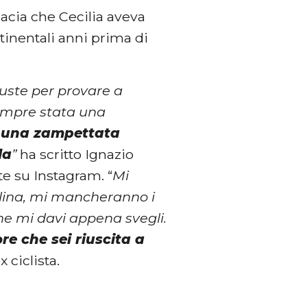
macia che Cecilia aveva
ntinentali anni prima di
giuste per provare a
sempre stata una
 una zampettata
la
”
ha scritto Ignazio
e su Instagram. “
Mi
llina, mi mancheranno i
 che mi davi appena svegli.
re che sei riuscita a
x ciclista.