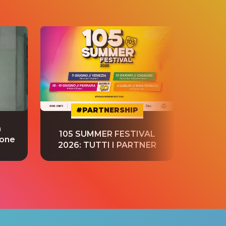
#PARTNERSHIP
a
“S
105 SUMMER FESTIVAL
ione
tradu
2026: TUTTI I PARTNER