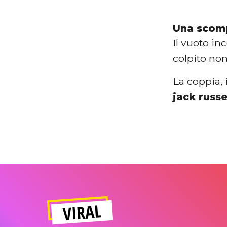
Una scomp
Il vuoto in
colpito non
La coppia, 
jack russe
VIRAL