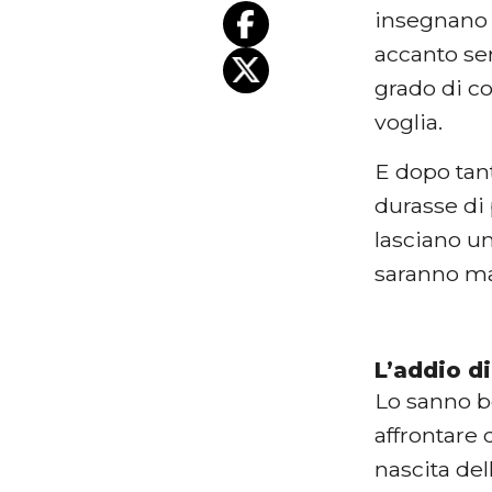
insegnano l
accanto se
grado di co
voglia.
E dopo tant
durasse di
lasciano u
saranno ma
L’addio di
Lo sanno 
affrontare 
nascita del