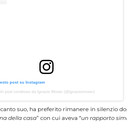
uesto post su Instagram
Un post condiviso da Ignazio Moser (@ignaziomoser)
l canto suo, ha preferito rimanere in silenzio 
ina della casa
” con cui aveva “
un rapporto sim