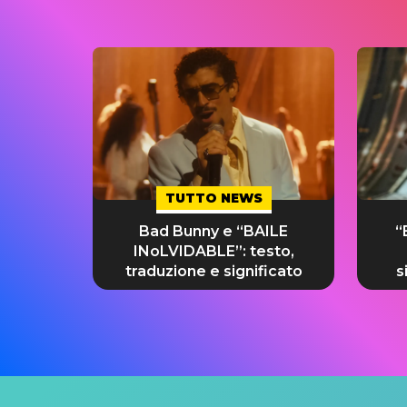
TUTTO NEWS
Bad Bunny e “BAILE
“
INoLVIDABLE”: testo,
traduzione e significato
s