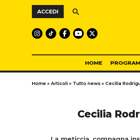
Vai al contenuto
ACCEDI
HOME
PROGRAM
Home
»
Articoli
»
Tutto news
»
Cecilia Rodrigu
Cecilia Rodr
La meticcia, compagna insep