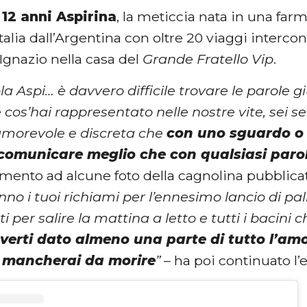
12 anni Aspirina
, la meticcia nata in una far
Italia dall’Argentina con oltre 20 viaggi interco
Ignazio nella casa del
Grande Fratello Vip
.
la Aspi… è davvero difficile trovare le parole 
 cos’hai rappresentato nelle nostre vite, sei 
morevole e discreta che
con uno sguardo o
a comunicare meglio che con qualsiasi paro
nto ad alcune foto della cagnolina pubblicat
o i tuoi richiami per l’ennesimo lancio di pa
i per salire la mattina a letto e tutti i bacini
verti dato almeno una parte di tutto l’amo
 mancherai da morire
” –
ha poi continuato l’e