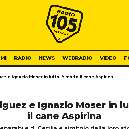
Radio 105
MI
RADIO
NEWS
WEBRADIO
VIDEO
F
ez e Ignazio Moser in lutto: è morto il cane Aspirina
iguez e Ignazio Moser in l
il cane Aspirina
arabile di Cecilia e simbolo della loro sto