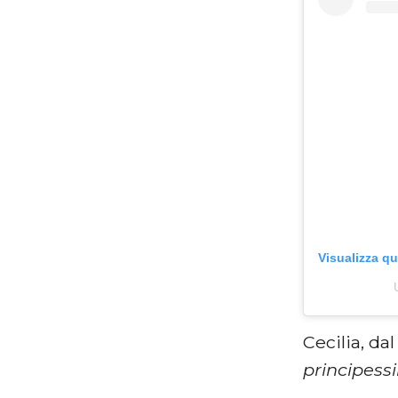
Visualizza q
Cecilia, da
principess