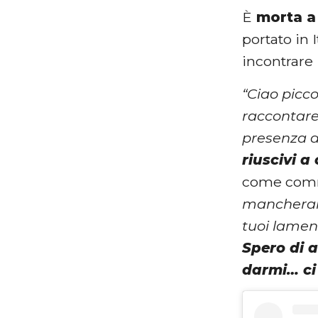
È
morta a 
portato in 
incontrare 
“Ciao picco
raccontare
presenza a
riuscivi 
come comme
mancherann
tuoi lament
Spero di a
darmi… ci