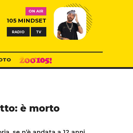
ON AIR
105 MINDSET
RADIO
TV
OTO
utto: è morto
ria, se n’è andata a 12 anni