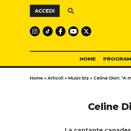
Vai al contenuto
ACCEDI
HOME
PROGRAM
Home
»
Articoli
»
Music biz
»
Celine Dion: “A 
Celine D
La cantante canadese