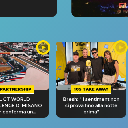
PARTNERSHIP
105 TAKE AWAY
IL GT WORLD
Bresh: "Il sentiment non
LENGE DI MISANO
si prova fino alla notte
 riconferma un
prima"
NDE SUCCESSO!