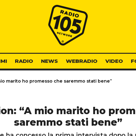
Radio 105
MI
RADIO
NEWS
WEBRADIO
VIDEO
F
mio marito ho promesso che saremmo stati bene”
ion: “A mio marito ho pro
saremmo stati bene”
 ha concesso la prima intervista dopo la 