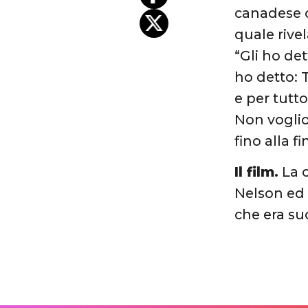
canadese c
quale rive
“Gli ho de
ho detto: T
e per tutto
Non voglio 
fino alla fi
Il film.
La c
Nelson ed 
che era suc