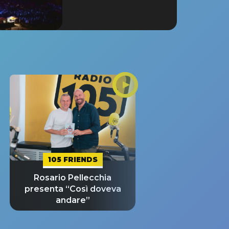
105 FRIENDS
Rosario Pellecchia
presenta “Così doveva
andare”