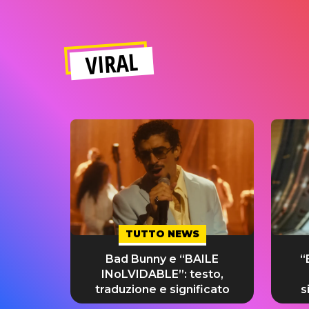
VIRAL
TUTTO NEWS
Bad Bunny e “BAILE
“
INoLVIDABLE”: testo,
traduzione e significato
s