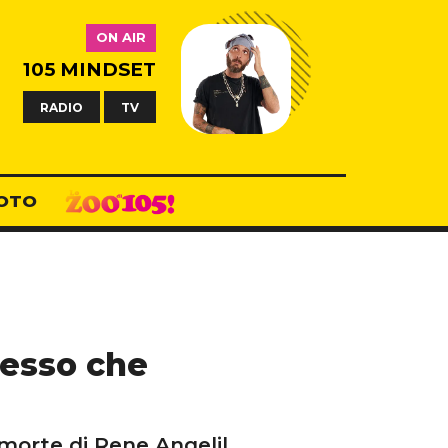
ON AIR
105 MINDSET
RADIO
TV
OTO
messo che
morte di Rene Angelil