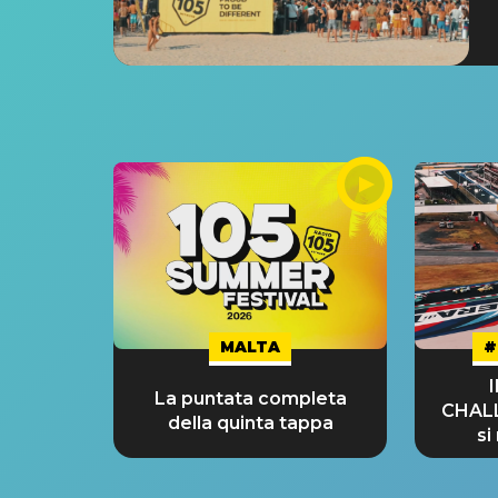
MALTA
#
La puntata completa
CHAL
della quinta tappa
si
GRA