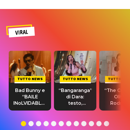
VIRAL
TUTTO NEWS
TUTTO NEWS
TUTTO NE
Bad Bunny e
“Bangaranga”
“The Cure”
“BAILE
di Dara:
Olivia
INoLVIDABLE”:
testo,
Rodrigo
testo,
traduzione e
testo,
traduzione e
significato
traduzion
significato
del singolo
significa