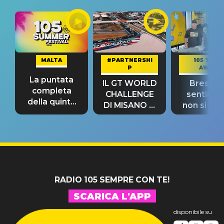
MALTA
#PARTNERSHI
105 TAKE
P
AWAY
La puntata
IL GT WORLD
Bresh: "I
completa
CHALLENGE
sentime
della quinta
DI MISANO si
non si pr
tappa
riconferma
fino alla n
un GRANDE
prima"
SUCCESSO!
RADIO 105 SEMPRE CON TE!
SCARICA L'APP
disponibile su