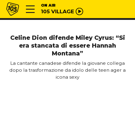
Vai al contenuto
Radio 105
ON AIR
105 VILLAGE
Celine Dion difende Miley Cyrus: “Si
era stancata di essere Hannah
Montana”
La cantante canadese difende la giovane collega
dopo la trasformazione da idolo delle teen ager a
icona sexy