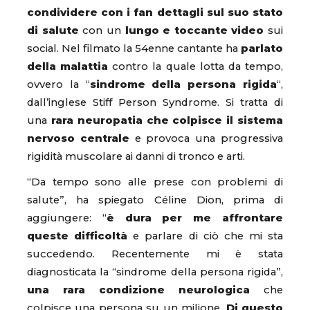
condividere con i fan dettagli sul suo stato
di salute
con un
lungo e toccante video
sui
social. Nel filmato la 54enne cantante ha
parlato
della malattia
contro la quale lotta da tempo,
ovvero la “
sindrome della persona rigida
“,
dall’inglese Stiff Person Syndrome. Si tratta di
una
rara neuropatia che colpisce il sistema
nervoso centrale
e provoca una progressiva
rigidità muscolare ai danni di tronco e arti.
“Da tempo sono alle prese con problemi di
salute”, ha spiegato Céline Dion, prima di
aggiungere: “
è dura per me affrontare
queste difficoltà
e parlare di ciò che mi sta
succedendo. Recentemente mi è stata
diagnosticata la “sindrome della persona rigida”,
una rara condizione neurologica
che
colpisce una persona su un milione.
Di questo