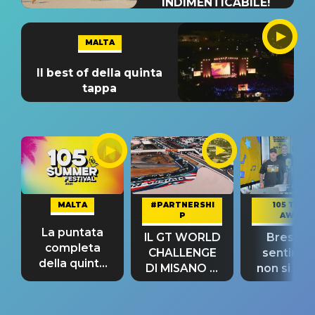
INDIMENTICABILE!
MALTA
Il best of della quinta
tappa
MALTA
#PARTNERSHI
105 TAKE
P
AWAY
La puntata
IL GT WORLD
Bresh: "I
completa
CHALLENGE
sentime
della quinta
DI MISANO si
non si pr
tappa
riconferma
fino alla n
un GRANDE
prima"
SUCCESSO!