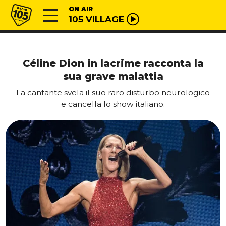
Vai al contenuto
Radio 105
ON AIR
105 VILLAGE
Céline Dion in lacrime racconta la
sua grave malattia
La cantante svela il suo raro disturbo neurologico
e cancella lo show italiano.