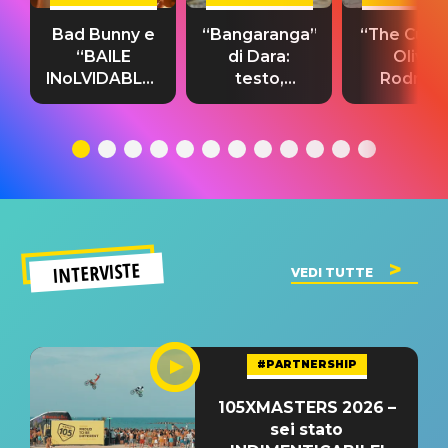
Bad Bunny e
“Bangaranga”
“The Cure”
“BAILE
di Dara:
Olivia
INoLVIDABLE”:
testo,
Rodrigo
testo,
traduzione e
testo,
traduzione e
significato
traduzion
significato
del singolo
significa
INTERVISTE
VEDI TUTTE
#PARTNERSHIP
105XMASTERS 2026 –
sei stato