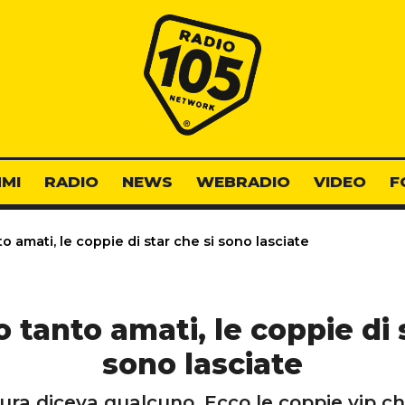
Radio 105
MI
RADIO
NEWS
WEBRADIO
VIDEO
F
 amati, le coppie di star che si sono lasciate
 tanto amati, le coppie di s
sono lasciate
ra diceva qualcuno. Ecco le coppie vip ch