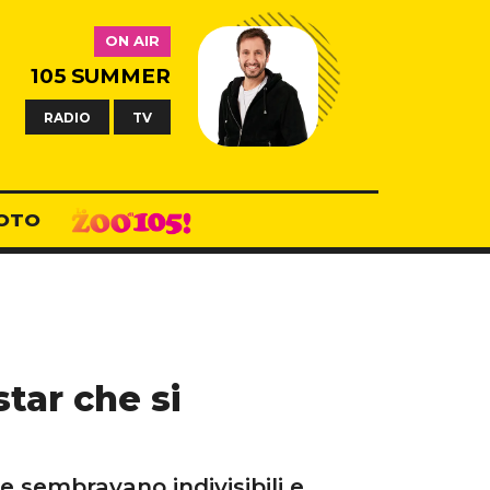
ON AIR
105 SUMMER
RADIO
TV
OTO
tar che si
e sembravano indivisibili e