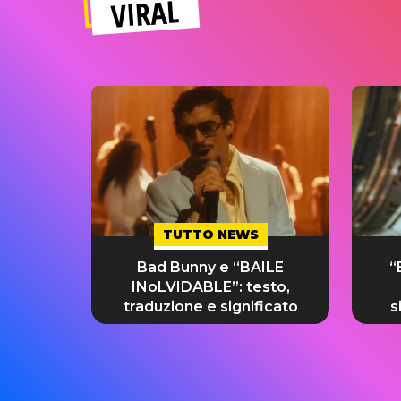
VIRAL
TUTTO NEWS
Bad Bunny e “BAILE
“
INoLVIDABLE”: testo,
traduzione e significato
s