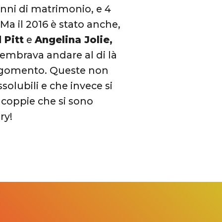
nni di matrimonio, e 4
 Ma il 2016 è stato anche,
 Pitt
e
Angelina Jolie,
sembrava andare al di là
lo sgomento. Queste non
olubili e che invece si
e coppie che si sono
ry!