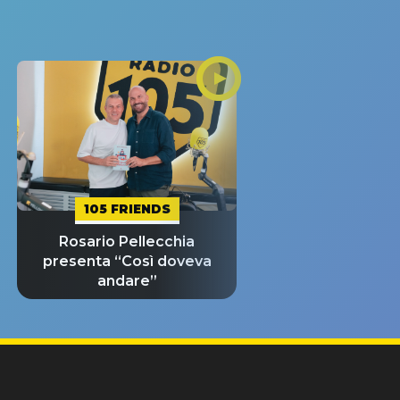
105 FRIENDS
Rosario Pellecchia
presenta “Così doveva
andare”