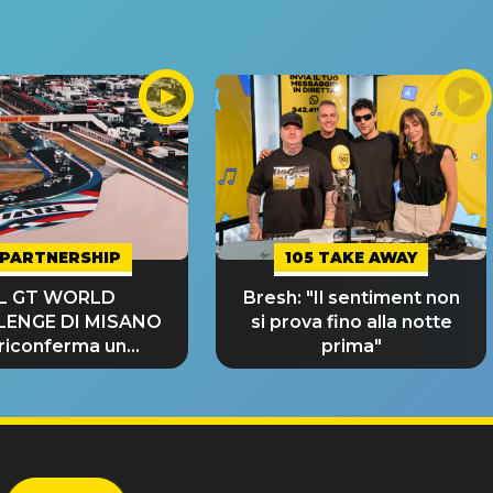
PARTNERSHIP
105 TAKE AWAY
IL GT WORLD
Bresh: "Il sentiment non
LENGE DI MISANO
si prova fino alla notte
 riconferma un
prima"
NDE SUCCESSO!