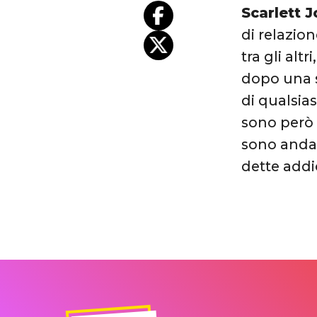
Scarlett 
di relazion
tra gli alt
dopo una s
di qualsia
sono però 
sono andat
dette addio