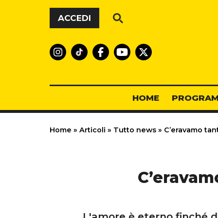
Vai al contenuto
ACCEDI
HOME
PROGRAM
Home
»
Articoli
»
Tutto news
»
C’eravamo tanto
C’eravamo
L'amore è eterno finché du