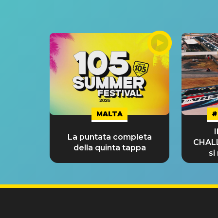
MALTA
#
La puntata completa
CHAL
della quinta tappa
si
GRA