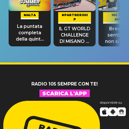
MALTA
#PARTNERSHI
105 TAKE
P
AWAY
La puntata
IL GT WORLD
Bresh: "I
completa
CHALLENGE
sentime
della quinta
DI MISANO si
non si pr
tappa
riconferma
fino alla n
un GRANDE
prima"
SUCCESSO!
RADIO 105 SEMPRE CON TE!
SCARICA L'APP
disponibile su