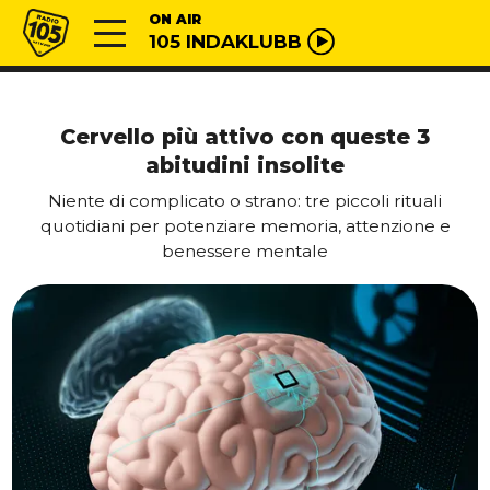
Vai al contenuto
Radio 105
ON AIR
105 INDAKLUBB
Cervello più attivo con queste 3
abitudini insolite
Niente di complicato o strano: tre piccoli rituali
quotidiani per potenziare memoria, attenzione e
benessere mentale