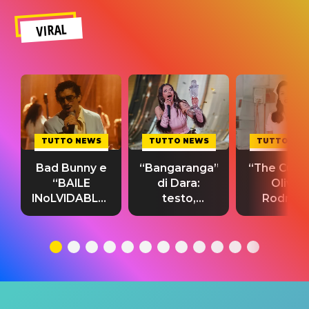
VIRAL
TUTTO NEWS
TUTTO NEWS
TUTTO NE
Bad Bunny e
“Bangaranga”
“The Cure”
“BAILE
di Dara:
Olivia
INoLVIDABLE”:
testo,
Rodrigo
testo,
traduzione e
testo,
traduzione e
significato
traduzion
significato
del singolo
significa