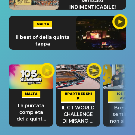
sei stato
INDIMENTICABILE!
MALTA
Il best of della quinta
tappa
MALTA
#PARTNERSHI
105 TAKE
P
AWAY
La puntata
IL GT WORLD
Bresh: "I
completa
CHALLENGE
sentime
della quinta
DI MISANO si
non si pr
tappa
riconferma
fino alla n
un GRANDE
prima"