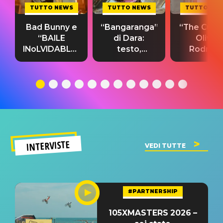
TUTTO NEWS
TUTTO NEWS
TUTTO NE
Bad Bunny e
“Bangaranga”
“The Cure”
“BAILE
di Dara:
Olivia
INoLVIDABLE”:
testo,
Rodrigo
testo,
traduzione e
testo,
traduzione e
significato
traduzion
significato
del singolo
significa
INTERVISTE
VEDI TUTTE
#PARTNERSHIP
105XMASTERS 2026 –