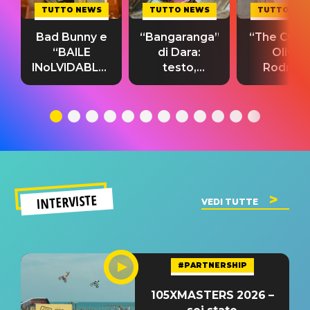
TUTTO NEWS
TUTTO NEWS
TUTTO NE
Bad Bunny e
“Bangaranga”
“The Cure”
“BAILE
di Dara:
Olivia
INoLVIDABLE”:
testo,
Rodrigo
testo,
traduzione e
testo,
traduzione e
significato
traduzion
significato
del singolo
significa
INTERVISTE
VEDI TUTTE
#PARTNERSHIP
105XMASTERS 2026 –