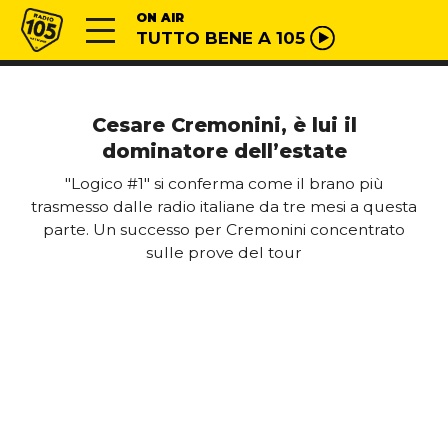
Vai al contenuto
Radio 105
ON AIR
TUTTO BENE A 105
Cesare Cremonini, è lui il
dominatore dell’estate
"Logico #1" si conferma come il brano più
trasmesso dalle radio italiane da tre mesi a questa
parte. Un successo per Cremonini concentrato
sulle prove del tour