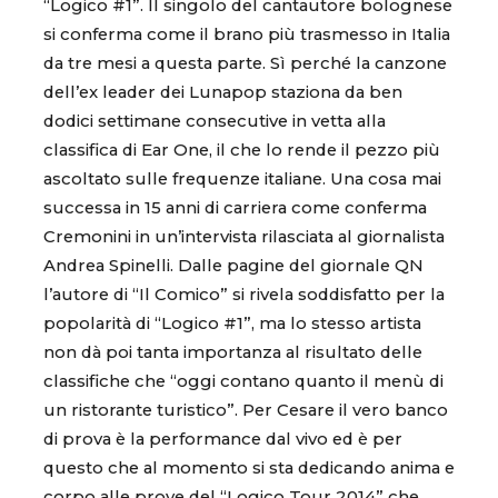
“Logico #1”. Il singolo del cantautore bolognese
si conferma come il brano più trasmesso in Italia
da tre mesi a questa parte. Sì perché la canzone
dell’ex leader dei Lunapop staziona da ben
dodici settimane consecutive in vetta alla
classifica di Ear One, il che lo rende il pezzo più
ascoltato sulle frequenze italiane. Una cosa mai
successa in 15 anni di carriera come conferma
Cremonini in un’intervista rilasciata al giornalista
Andrea Spinelli. Dalle pagine del giornale QN
l’autore di “Il Comico” si rivela soddisfatto per la
popolarità di “Logico #1”, ma lo stesso artista
non dà poi tanta importanza al risultato delle
classifiche che “oggi contano quanto il menù di
un ristorante turistico”. Per Cesare il vero banco
di prova è la performance dal vivo ed è per
questo che al momento si sta dedicando anima e
corpo alle prove del “Logico Tour 2014” che