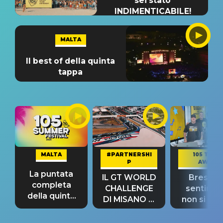
sei stato
INDIMENTICABILE!
MALTA
Il best of della quinta
tappa
MALTA
#PARTNERSHI
105 TAKE
P
AWAY
La puntata
IL GT WORLD
Bresh: "I
completa
CHALLENGE
sentime
della quinta
DI MISANO si
non si pr
tappa
riconferma
fino alla n
un GRANDE
prima"