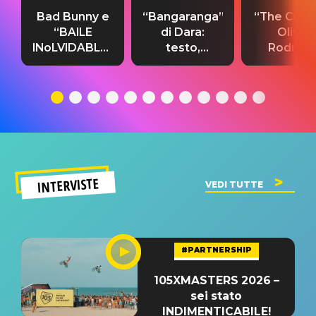
Bad Bunny e
“Bangaranga”
“The Cure”
“BAILE
di Dara:
Olivia
INoLVIDABLE”:
testo,
Rodrigo
testo,
traduzione e
testo,
traduzione e
significato
traduzion
significato
del singolo
significa
INTERVISTE
VEDI TUTTE
#PARTNERSHIP
105XMASTERS 2026 –
sei stato
INDIMENTICABILE!