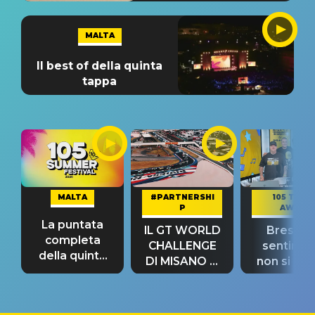
MALTA
Il best of della quinta
tappa
MALTA
#PARTNERSHI
105 TAKE
P
AWAY
La puntata
IL GT WORLD
Bresh: "I
completa
CHALLENGE
sentime
della quinta
DI MISANO si
non si pr
tappa
riconferma
fino alla n
un GRANDE
prima"
SUCCESSO!