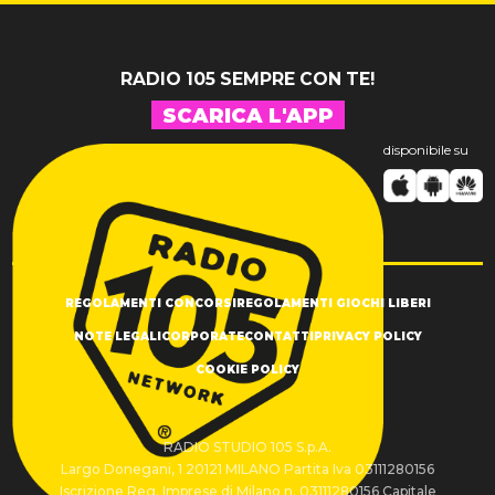
RADIO 105 SEMPRE CON TE!
SCARICA L'APP
disponibile su
REGOLAMENTI CONCORSI
REGOLAMENTI GIOCHI LIBERI
NOTE LEGALI
CORPORATE
CONTATTI
PRIVACY POLICY
COOKIE POLICY
RADIO STUDIO 105 S.p.A.
Largo Donegani, 1 20121 MILANO Partita Iva 03111280156
Iscrizione Reg. Imprese di Milano n. 03111280156 Capitale