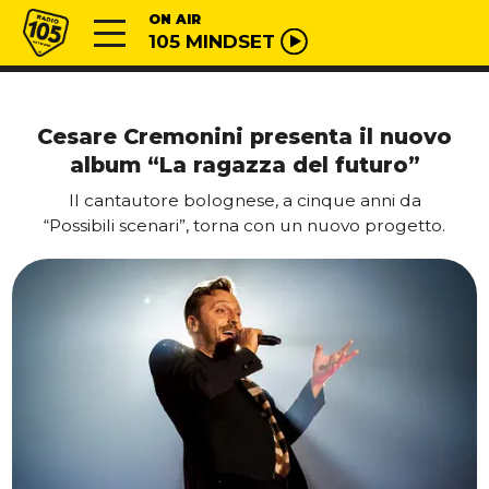
Vai al contenuto
Radio 105
ON AIR
105 MINDSET
Cesare Cremonini presenta il nuovo
album “La ragazza del futuro”
Il cantautore bolognese, a cinque anni da
“Possibili scenari”, torna con un nuovo progetto.