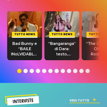
TUTTO NEWS
TUTTO NEWS
TUTTO NE
Bad Bunny e
“Bangaranga”
“The Cure”
“BAILE
di Dara:
Olivia
INoLVIDABLE”:
testo,
Rodrigo
testo,
traduzione e
testo,
traduzione e
significato
traduzion
significato
del singolo
significa
INTERVISTE
VEDI TUTTE