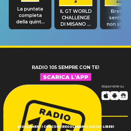
P
AWAY
La puntata
IL GT WORLD
Bresh: "I
completa
CHALLENGE
sentime
della quinta
DI MISANO si
non si pr
tappa
riconferma
fino alla n
un GRANDE
prima"
SUCCESSO!
RADIO 105 SEMPRE CON TE!
SCARICA L'APP
disponibile su
REGOLAMENTI CONCORSI
REGOLAMENTI GIOCHI LIBERI