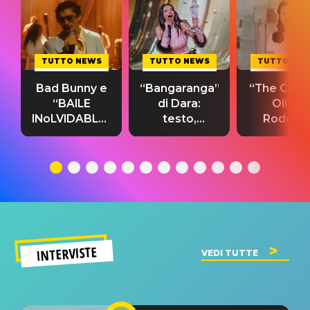
TUTTO NEWS
TUTTO NEWS
TUTTO NE
Bad Bunny e
“Bangaranga”
“The Cure”
“BAILE
di Dara:
Olivia
INoLVIDABLE”:
testo,
Rodrigo
testo,
traduzione e
testo,
traduzione e
significato
traduzion
significato
del singolo
significa
INTERVISTE
VEDI TUTTE