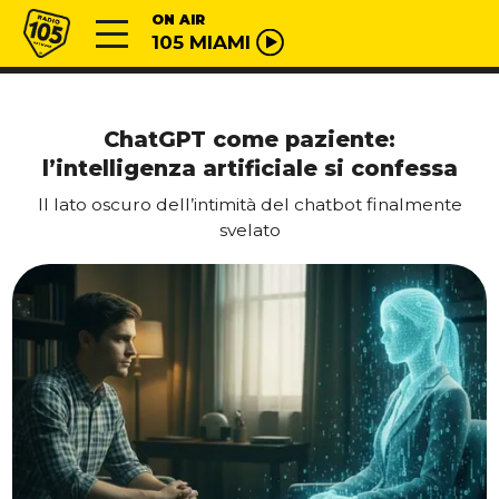
Vai al contenuto
Radio 105
ON AIR
105 MIAMI
ChatGPT come paziente:
l’intelligenza artificiale si confessa
Il lato oscuro dell’intimità del chatbot finalmente
svelato