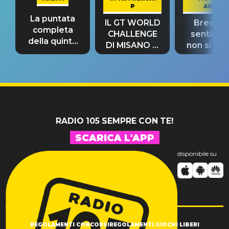
P
AWAY
La puntata
IL GT WORLD
Bresh: "I
completa
CHALLENGE
sentime
della quinta
DI MISANO si
non si pr
tappa
riconferma
fino alla n
un GRANDE
prima"
SUCCESSO!
RADIO 105 SEMPRE CON TE!
SCARICA L'APP
disponibile su
REGOLAMENTI CONCORSI
REGOLAMENTI GIOCHI LIBERI