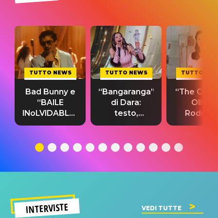
TUTTO NEWS
TUTTO NEWS
TUTTO NE
Bad Bunny e
“Bangaranga”
“The Cure”
“BAILE
di Dara:
Olivia
INoLVIDABLE”:
testo,
Rodrigo
testo,
traduzione e
testo,
traduzione e
significato
traduzion
significato
del singolo
significa
INTERVISTE
VEDI TUTTE