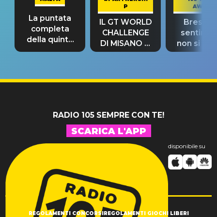
P
AWAY
La puntata
IL GT WORLD
Bresh: "I
completa
CHALLENGE
sentime
della quinta
DI MISANO si
non si pr
tappa
riconferma
fino alla n
un GRANDE
prima"
SUCCESSO!
RADIO 105 SEMPRE CON TE!
SCARICA L'APP
disponibile su
REGOLAMENTI CONCORSI
REGOLAMENTI GIOCHI LIBERI