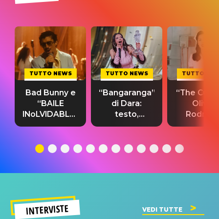
TUTTO NEWS
TUTTO NEWS
TUTTO NE
Bad Bunny e
“Bangaranga”
“The Cure”
“BAILE
di Dara:
Olivia
INoLVIDABLE”:
testo,
Rodrigo
testo,
traduzione e
testo,
traduzione e
significato
traduzion
significato
del singolo
significa
INTERVISTE
VEDI TUTTE