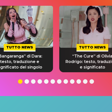
TUTTO NEWS
TUTTO NEWS
Bangaranga” di Dara:
“The Cure” di Olivi
testo, traduzione e
Rodrigo: testo, traduz
ignificato del singolo
e significato