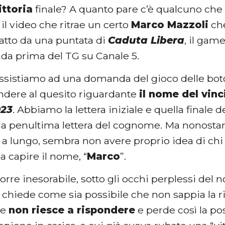
ittoria
finale? A quanto pare c’è qualcuno che 
il video che ritrae un certo
Marco Mazzoli
che
ratto da una puntata di
Caduta Libera
, il gam
onda prima del TG su Canale 5.
 assistiamo ad una domanda del gioco delle boto
ndere al quesito riguardante
il nome del vin
023
. Abbiamo la lettera iniziale e quella finale
la penultima lettera del cognome. Ma nonostan
a lungo, sembra non avere proprio idea di chi s
 capire il nome, “
Marco
”.
orre inesorabile, sotto gli occhi perplessi del
si chiede come sia possibile che non sappia la ris
te
non riesce a rispondere
e perde così la pos