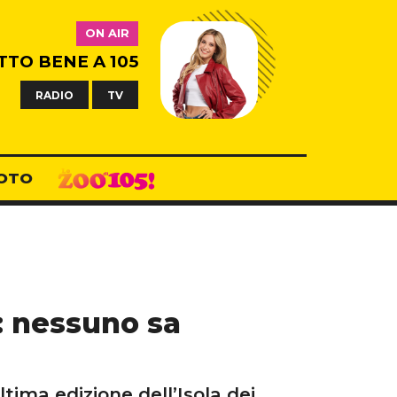
ON AIR
TTO BENE A 105
RADIO
TV
OTO
”: nessuno sa
ima edizione dell’Isola dei