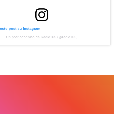
uesto post su Instagram
Un post condiviso da Radio105 (@radio105)