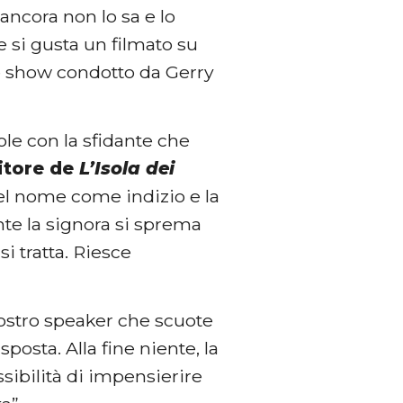
ancora non lo sa e lo
 si gusta un filmato su
e show condotto da Gerry
le con la sfidante che
citore de
L’Isola dei
 del nome come indizio e la
te la signora si sprema
i tratta. Riesce
 nostro speaker che scuote
posta. Alla fine niente, la
sibilità di impensierire