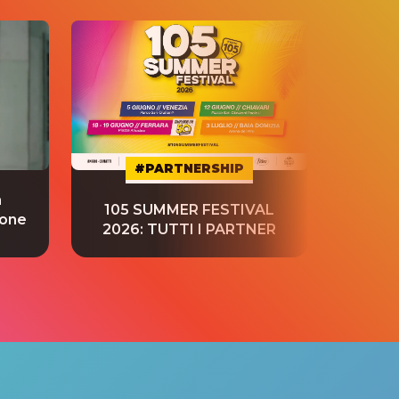
#PARTNERSHIP
a
“S
105 SUMMER FESTIVAL
ione
tradu
2026: TUTTI I PARTNER