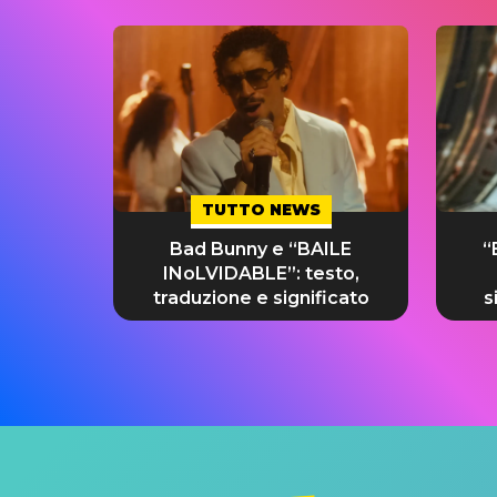
TUTTO NEWS
Bad Bunny e “BAILE
“
INoLVIDABLE”: testo,
traduzione e significato
s