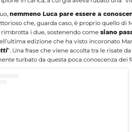
mpione in carica, a cui già aveva rubato una “vi
suo,
nemmeno Luca pare essere a conosce
ttorioso che, guarda caso, è proprio quello di 
 rimbrotta i due, sostenendo come
siano pas
dell’ultima edizione che ha visto incoronato Mar
tti
”. Una frase che viene accolta tra le risate 
ente turbato da questa poca conoscenza dei fat