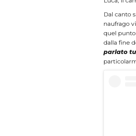
Luca, il ca
Dal canto 
naufrago vi
quel punto
dalla fine 
parlato tu
particolarm