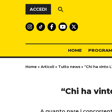
Vai al contenuto
ACCEDI
HOME
PROGRAM
Home
»
Articoli
»
Tutto news
»
“Chi ha vinto 
“Chi ha vint
A quanto pare i concorrent