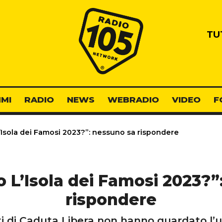
Radio 105
TU
MI
RADIO
NEWS
WEBRADIO
VIDEO
F
L’Isola dei Famosi 2023?”: nessuno sa rispondere
o L’Isola dei Famosi 2023?
rispondere
i di Caduta Libera non hanno guardato l’ult