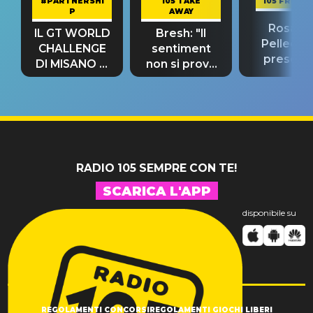
#PARTNERSHI
105 TAKE
105 FRIEND
P
AWAY
Rosario
IL GT WORLD
Bresh: "Il
Pellecch
CHALLENGE
sentiment
present
DI MISANO si
non si prova
“Così dov
riconferma
fino alla notte
andare
un GRANDE
prima"
SUCCESSO!
RADIO 105 SEMPRE CON TE!
SCARICA L'APP
disponibile su
REGOLAMENTI CONCORSI
REGOLAMENTI GIOCHI LIBERI