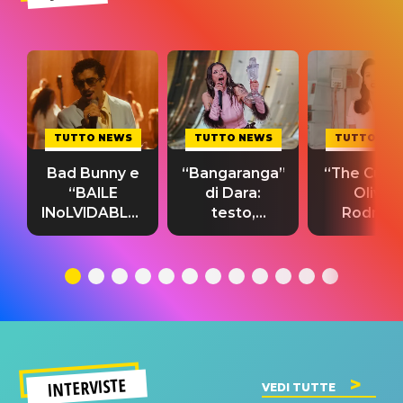
TUTTO NEWS
TUTTO NEWS
TUTTO NE
Bad Bunny e
“Bangaranga”
“The Cure”
“BAILE
di Dara:
Olivia
INoLVIDABLE”:
testo,
Rodrigo
testo,
traduzione e
testo,
traduzione e
significato
traduzion
significato
del singolo
significa
INTERVISTE
VEDI TUTTE